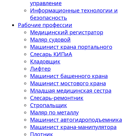
управление
Информационные технологии и
безопасность
Рабочие профессии
Медицинский регистратор
Маляр судовой
Машинист крана портального
Слесарь КИПиА
Кладовщик
Лифтер
Машинист башенного крана
Машинист мостового крана
Младшая медицинская сестра
Слесарь-ремонтник
Стропальщик
Маляр по металлу
Машинист автогидроподъемника
Машинист крана-манипулятора
Плотник