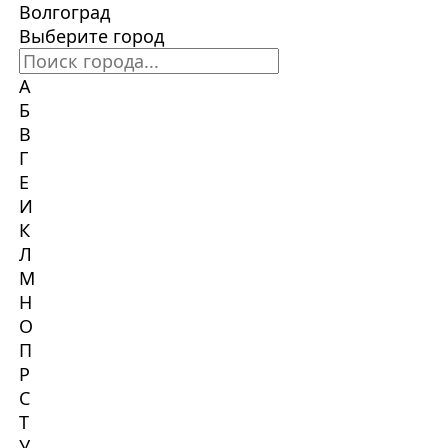
Волгоград
Выберите город
А
Б
В
Г
Е
И
К
Л
М
Н
О
П
Р
С
Т
У