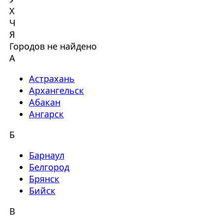
Х
Ч
Я
Городов не найдено
А
Астрахань
Архангельск
Абакан
Ангарск
Б
Барнаул
Белгород
Брянск
Бийск
В