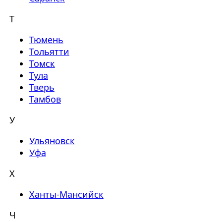
Т
Тюмень
Тольятти
Томск
Тула
Тверь
Тамбов
У
Ульяновск
Уфа
Х
Ханты-Мансийск
Ч