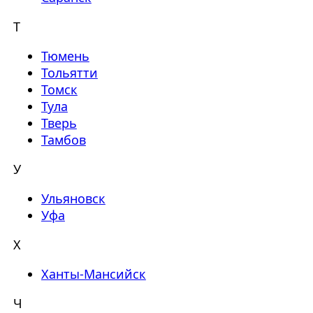
Т
Тюмень
Тольятти
Томск
Тула
Тверь
Тамбов
У
Ульяновск
Уфа
Х
Ханты-Мансийск
Ч