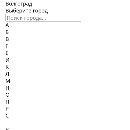
Волгоград
Выберите город
А
Б
В
Г
Е
И
К
Л
М
Н
О
П
Р
С
Т
У