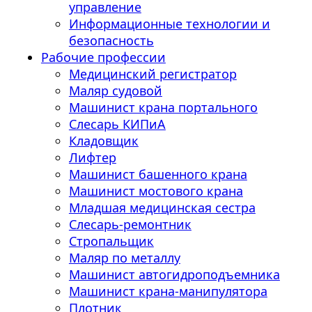
управление
Информационные технологии и
безопасность
Рабочие профессии
Медицинский регистратор
Маляр судовой
Машинист крана портального
Слесарь КИПиА
Кладовщик
Лифтер
Машинист башенного крана
Машинист мостового крана
Младшая медицинская сестра
Слесарь-ремонтник
Стропальщик
Маляр по металлу
Машинист автогидроподъемника
Машинист крана-манипулятора
Плотник