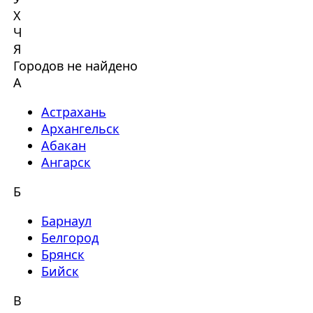
Х
Ч
Я
Городов не найдено
А
Астрахань
Архангельск
Абакан
Ангарск
Б
Барнаул
Белгород
Брянск
Бийск
В