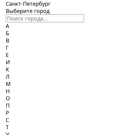
Санкт-Петербург
Выберите город
А
Б
В
Г
Е
И
К
Л
М
Н
О
П
Р
С
Т
У