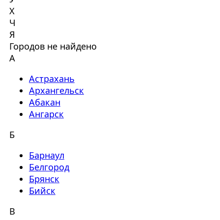
Х
Ч
Я
Городов не найдено
А
Астрахань
Архангельск
Абакан
Ангарск
Б
Барнаул
Белгород
Брянск
Бийск
В