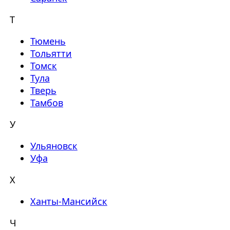
Т
Тюмень
Тольятти
Томск
Тула
Тверь
Тамбов
У
Ульяновск
Уфа
Х
Ханты-Мансийск
Ч