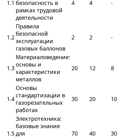
1.1
безопасность в
4
4
-
рамках трудовой
деятельности
Правила
безопасной
1.2
2
2
-
эксплуатации
газовых баллонов
Материаловедение:
основы и
1.3
20
12
8
характеристики
металлов
Основы
стандартизации в
1.4
30
20
10
газорезательных
работах
Электротехника:
базовые знания
1.5
для
70
40
30