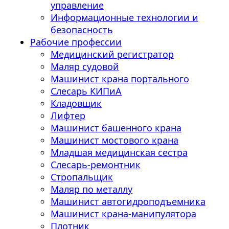
управление
Информационные технологии и
безопасность
Рабочие профессии
Медицинский регистратор
Маляр судовой
Машинист крана портального
Слесарь КИПиА
Кладовщик
Лифтер
Машинист башенного крана
Машинист мостового крана
Младшая медицинская сестра
Слесарь-ремонтник
Стропальщик
Маляр по металлу
Машинист автогидроподъемника
Машинист крана-манипулятора
Плотник