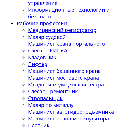
управление
Информационные технологии и
безопасность
Рабочие профессии
Медицинский регистратор
Маляр судовой
Машинист крана портального
Слесарь КИПиА
Кладовщик
Лифтер
Машинист башенного крана
Машинист мостового крана
Младшая медицинская сестра
Слесарь-ремонтник
Стропальщик
Маляр по металлу
Машинист автогидроподъемника
Машинист крана-манипулятора
Плотник