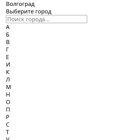
Волгоград
Выберите город
А
Б
В
Г
Е
И
К
Л
М
Н
О
П
Р
С
Т
У