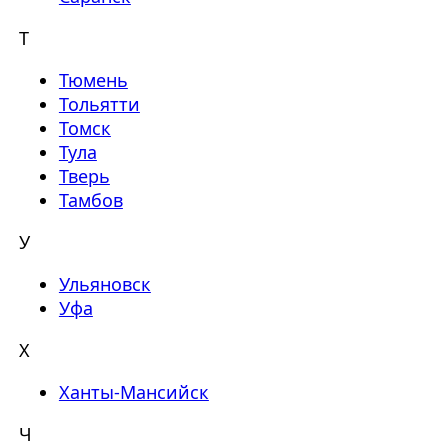
Т
Тюмень
Тольятти
Томск
Тула
Тверь
Тамбов
У
Ульяновск
Уфа
Х
Ханты-Мансийск
Ч