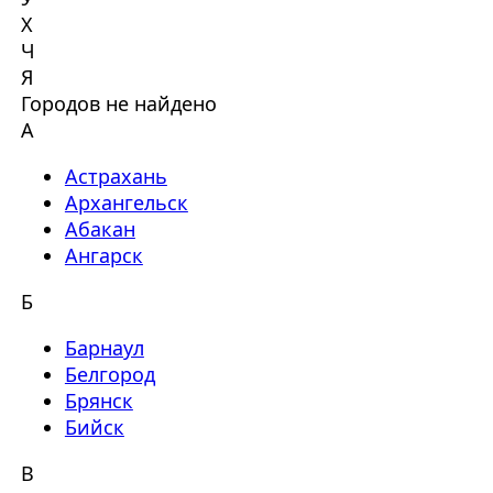
Х
Ч
Я
Городов не найдено
А
Астрахань
Архангельск
Абакан
Ангарск
Б
Барнаул
Белгород
Брянск
Бийск
В