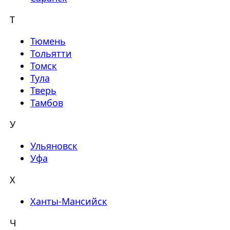
Т
Тюмень
Тольятти
Томск
Тула
Тверь
Тамбов
У
Ульяновск
Уфа
Х
Ханты-Мансийск
Ч