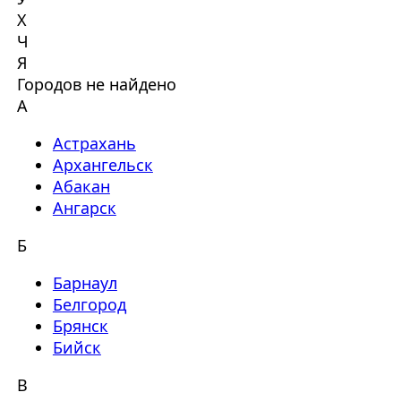
Х
Ч
Я
Городов не найдено
А
Астрахань
Архангельск
Абакан
Ангарск
Б
Барнаул
Белгород
Брянск
Бийск
В