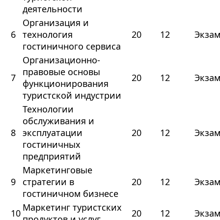
деятельности
Организация и
6
технология
20
12
Экза
гостиничного сервиса
Организационно-
правовые основы
7
20
12
Экза
функционирования
туристской индустрии
Технологии
обслуживания и
8
эксплуатации
20
12
Экза
гостиничных
предприятий
Маркетинговые
9
стратегии в
20
12
Экза
гостиничном бизнесе
Маркетинг туристских
10
20
12
Экза
продуктов и услуг