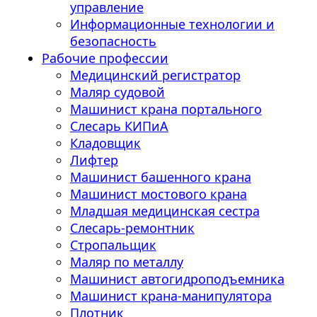
управление
Информационные технологии и
безопасность
Рабочие профессии
Медицинский регистратор
Маляр судовой
Машинист крана портального
Слесарь КИПиА
Кладовщик
Лифтер
Машинист башенного крана
Машинист мостового крана
Младшая медицинская сестра
Слесарь-ремонтник
Стропальщик
Маляр по металлу
Машинист автогидроподъемника
Машинист крана-манипулятора
Плотник