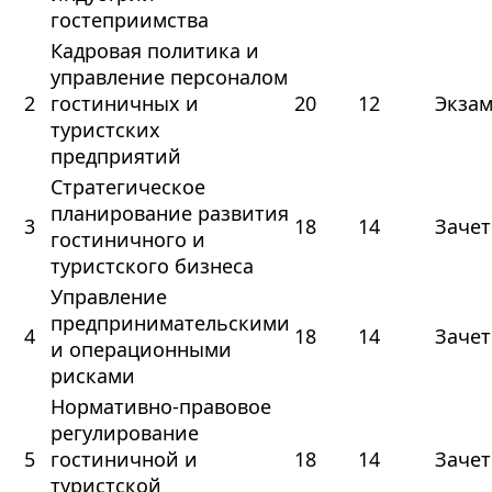
гостеприимства
Кадровая политика и
управление персоналом
2
гостиничных и
20
12
Экза
туристских
предприятий
Стратегическое
планирование развития
3
18
14
Зачет
гостиничного и
туристского бизнеса
Управление
предпринимательскими
4
18
14
Зачет
и операционными
рисками
Нормативно-правовое
регулирование
5
гостиничной и
18
14
Зачет
туристской