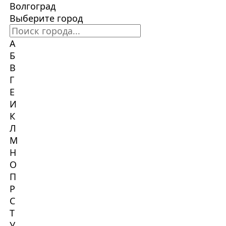
Волгоград
Выберите город
А
Б
В
Г
Е
И
К
Л
М
Н
О
П
Р
С
Т
У