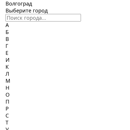
Волгоград
Выберите город
А
Б
В
Г
Е
И
К
Л
М
Н
О
П
Р
С
Т
У