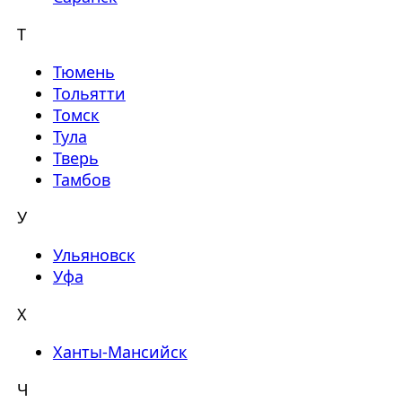
Т
Тюмень
Тольятти
Томск
Тула
Тверь
Тамбов
У
Ульяновск
Уфа
Х
Ханты-Мансийск
Ч