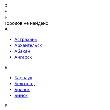
Х
Ч
Я
Городов не найдено
А
Астрахань
Архангельск
Абакан
Ангарск
Б
Барнаул
Белгород
Брянск
Бийск
В