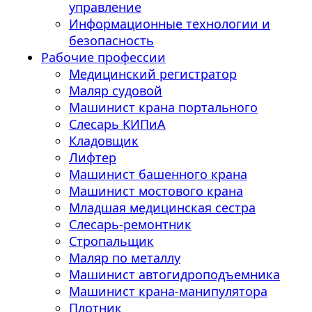
управление
Информационные технологии и
безопасность
Рабочие профессии
Медицинский регистратор
Маляр судовой
Машинист крана портального
Слесарь КИПиА
Кладовщик
Лифтер
Машинист башенного крана
Машинист мостового крана
Младшая медицинская сестра
Слесарь-ремонтник
Стропальщик
Маляр по металлу
Машинист автогидроподъемника
Машинист крана-манипулятора
Плотник