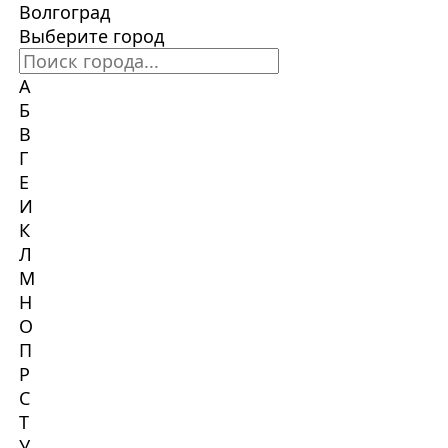
Волгоград
Выберите город
А
Б
В
Г
Е
И
К
Л
М
Н
О
П
Р
С
Т
У