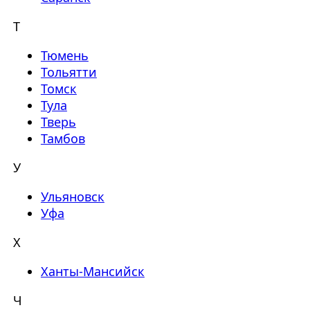
Т
Тюмень
Тольятти
Томск
Тула
Тверь
Тамбов
У
Ульяновск
Уфа
Х
Ханты-Мансийск
Ч