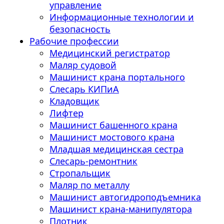
управление
Информационные технологии и
безопасность
Рабочие профессии
Медицинский регистратор
Маляр судовой
Машинист крана портального
Слесарь КИПиА
Кладовщик
Лифтер
Машинист башенного крана
Машинист мостового крана
Младшая медицинская сестра
Слесарь-ремонтник
Стропальщик
Маляр по металлу
Машинист автогидроподъемника
Машинист крана-манипулятора
Плотник