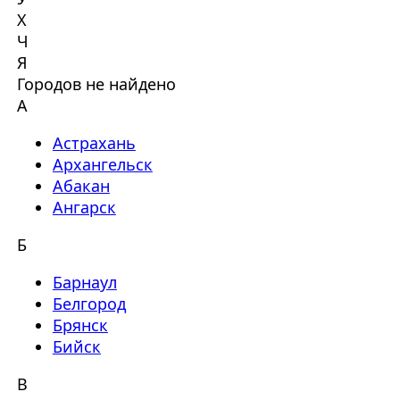
Х
Ч
Я
Городов не найдено
А
Астрахань
Архангельск
Абакан
Ангарск
Б
Барнаул
Белгород
Брянск
Бийск
В