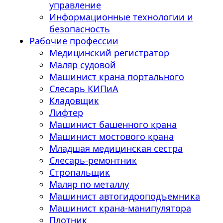
управление
Информационные технологии и
безопасность
Рабочие профессии
Медицинский регистратор
Маляр судовой
Машинист крана портального
Слесарь КИПиА
Кладовщик
Лифтер
Машинист башенного крана
Машинист мостового крана
Младшая медицинская сестра
Слесарь-ремонтник
Стропальщик
Маляр по металлу
Машинист автогидроподъемника
Машинист крана-манипулятора
Плотник