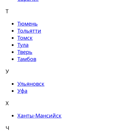
Т
Тюмень
Тольятти
Томск
Тула
Тверь
Тамбов
У
Ульяновск
Уфа
Х
Ханты-Мансийск
Ч