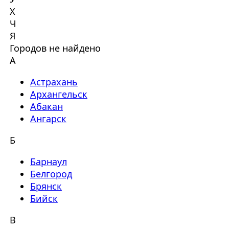
Х
Ч
Я
Городов не найдено
А
Астрахань
Архангельск
Абакан
Ангарск
Б
Барнаул
Белгород
Брянск
Бийск
В