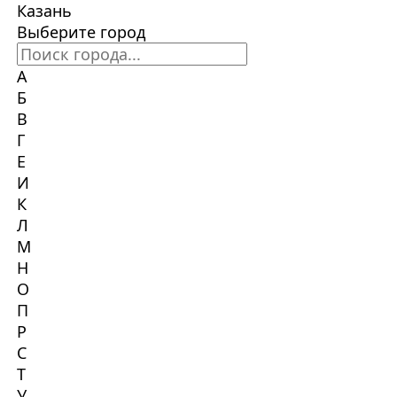
Казань
Выберите город
А
Б
В
Г
Е
И
К
Л
М
Н
О
П
Р
С
Т
У