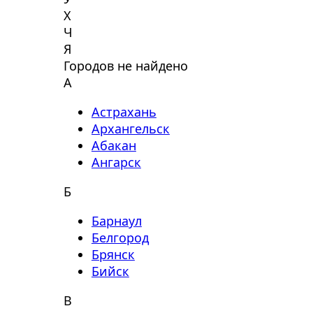
Х
Ч
Я
Городов не найдено
А
Астрахань
Архангельск
Абакан
Ангарск
Б
Барнаул
Белгород
Брянск
Бийск
В