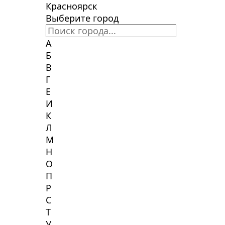
Красноярск
Выберите город
А
Б
В
Г
Е
И
К
Л
М
Н
О
П
Р
С
Т
У