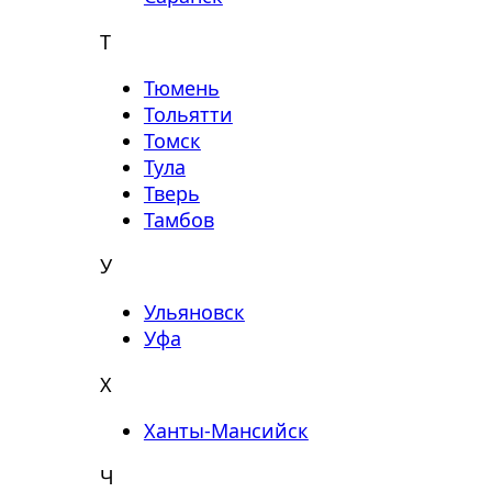
Т
Тюмень
Тольятти
Томск
Тула
Тверь
Тамбов
У
Ульяновск
Уфа
Х
Ханты-Мансийск
Ч