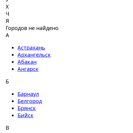
Х
Ч
Я
Городов не найдено
А
Астрахань
Архангельск
Абакан
Ангарск
Б
Барнаул
Белгород
Брянск
Бийск
В