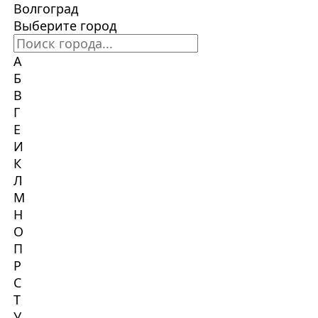
Волгоград
Выберите город
А
Б
В
Г
Е
И
К
Л
М
Н
О
П
Р
С
Т
У