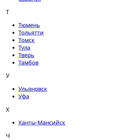
Т
Тюмень
Тольятти
Томск
Тула
Тверь
Тамбов
У
Ульяновск
Уфа
Х
Ханты-Мансийск
Ч