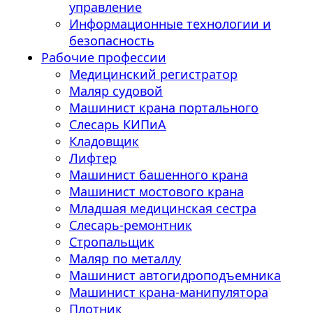
управление
Информационные технологии и
безопасность
Рабочие профессии
Медицинский регистратор
Маляр судовой
Машинист крана портального
Слесарь КИПиА
Кладовщик
Лифтер
Машинист башенного крана
Машинист мостового крана
Младшая медицинская сестра
Слесарь-ремонтник
Стропальщик
Маляр по металлу
Машинист автогидроподъемника
Машинист крана-манипулятора
Плотник