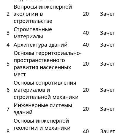
Вопросы инженерной
2
экологии в
20
Зачет
строительстве
Строительные
3
40
Зачет
материалы
4
Архитектура зданий
40
Зачет
Основы территориально-
пространственного
5
20
Зачет
развития населенных
мест
Основы сопротивления
6
материалов и
20
Зачет
строительной механики
Инженерные системы
7
20
Зачет
зданий
Основы инженерной
геологии и механики
8
40
Зачет