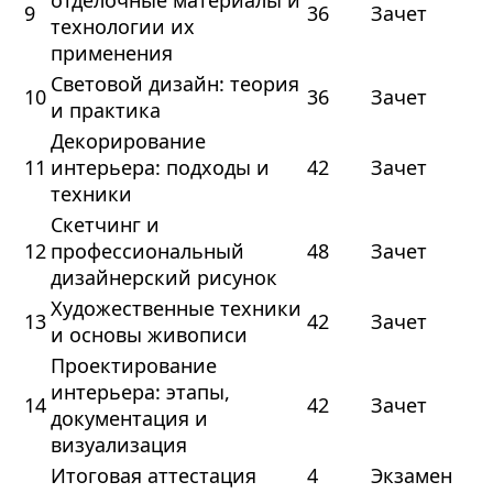
отделочные материалы и
9
36
Зачет
технологии их
применения
Световой дизайн: теория
10
36
Зачет
и практика
Декорирование
11
интерьера: подходы и
42
Зачет
техники
Скетчинг и
12
профессиональный
48
Зачет
дизайнерский рисунок
Художественные техники
13
42
Зачет
и основы живописи
Проектирование
интерьера: этапы,
14
42
Зачет
документация и
визуализация
Итоговая аттестация
4
Экзамен