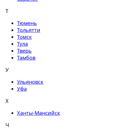
Т
Тюмень
Тольятти
Томск
Тула
Тверь
Тамбов
У
Ульяновск
Уфа
Х
Ханты-Мансийск
Ч