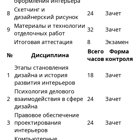
оформления интерьера
Скетчинг и
8
24
Зачет
дизайнерский рисунок
Материалы и технологии
9
32
Зачет
отделочных работ
Итоговая аттестация
8
Экзамен
Всего
Форма
№
Дисциплина
часов
контроля
Этапы становления
1
дизайна и история
18
Зачет
развития интерьеров
Психология делового
2
взаимодействия в сфере
24
Зачет
дизайна
Правовое обеспечение
3
проектирования
24
Зачет
интерьеров
Компьютерные