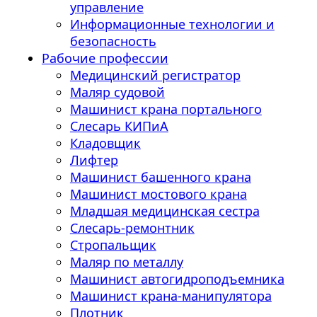
управление
Информационные технологии и
безопасность
Рабочие профессии
Медицинский регистратор
Маляр судовой
Машинист крана портального
Слесарь КИПиА
Кладовщик
Лифтер
Машинист башенного крана
Машинист мостового крана
Младшая медицинская сестра
Слесарь-ремонтник
Стропальщик
Маляр по металлу
Машинист автогидроподъемника
Машинист крана-манипулятора
Плотник