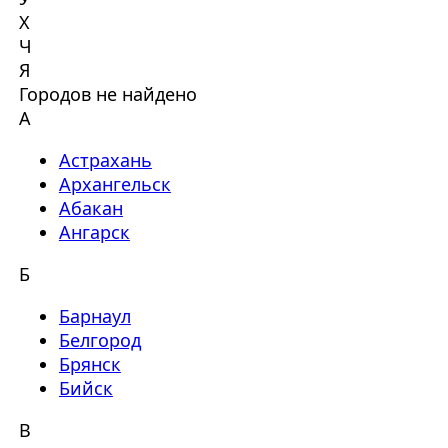
Х
Ч
Я
Городов не найдено
А
Астрахань
Архангельск
Абакан
Ангарск
Б
Барнаул
Белгород
Брянск
Бийск
В