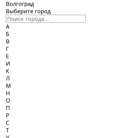
Волгоград
Выберите город
А
Б
В
Г
Е
И
К
Л
М
Н
О
П
Р
С
Т
У