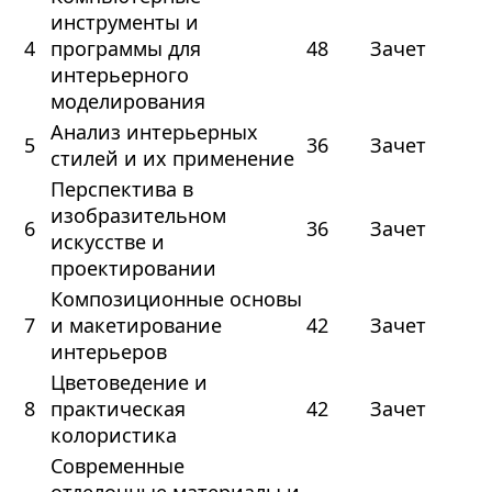
инструменты и
4
программы для
48
Зачет
интерьерного
моделирования
Анализ интерьерных
5
36
Зачет
стилей и их применение
Перспектива в
изобразительном
6
36
Зачет
искусстве и
проектировании
Композиционные основы
7
и макетирование
42
Зачет
интерьеров
Цветоведение и
8
практическая
42
Зачет
колористика
Современные