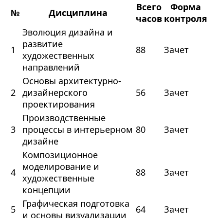
Всего
Форма
№
Дисциплина
часов
контроля
Эволюция дизайна и
развитие
1
88
Зачет
художественных
направлений
Основы архитектурно-
2
дизайнерского
56
Зачет
проектирования
Производственные
3
процессы в интерьерном
80
Зачет
дизайне
Композиционное
моделирование и
4
88
Зачет
художественные
концепции
Графическая подготовка
5
64
Зачет
и основы визуализации