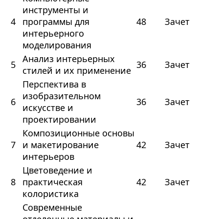
инструменты и
4
программы для
48
Зачет
интерьерного
моделирования
Анализ интерьерных
5
36
Зачет
стилей и их применение
Перспектива в
изобразительном
6
36
Зачет
искусстве и
проектировании
Композиционные основы
7
и макетирование
42
Зачет
интерьеров
Цветоведение и
8
практическая
42
Зачет
колористика
Современные