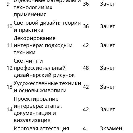
отделочные материалы и
9
36
Зачет
технологии их
применения
Световой дизайн: теория
10
36
Зачет
и практика
Декорирование
11
интерьера: подходы и
42
Зачет
техники
Скетчинг и
12
профессиональный
48
Зачет
дизайнерский рисунок
Художественные техники
13
42
Зачет
и основы живописи
Проектирование
интерьера: этапы,
14
42
Зачет
документация и
визуализация
Итоговая аттестация
4
Экзамен