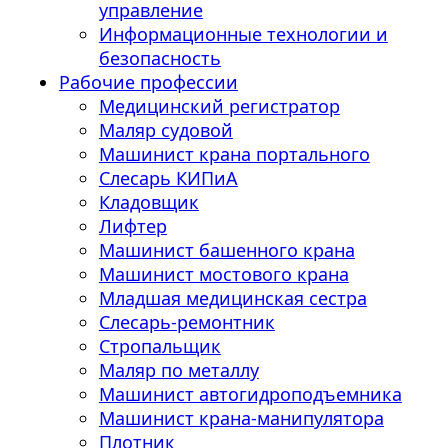
управление
Информационные технологии и
безопасность
Рабочие профессии
Медицинский регистратор
Маляр судовой
Машинист крана портального
Слесарь КИПиА
Кладовщик
Лифтер
Машинист башенного крана
Машинист мостового крана
Младшая медицинская сестра
Слесарь-ремонтник
Стропальщик
Маляр по металлу
Машинист автогидроподъемника
Машинист крана-манипулятора
Плотник