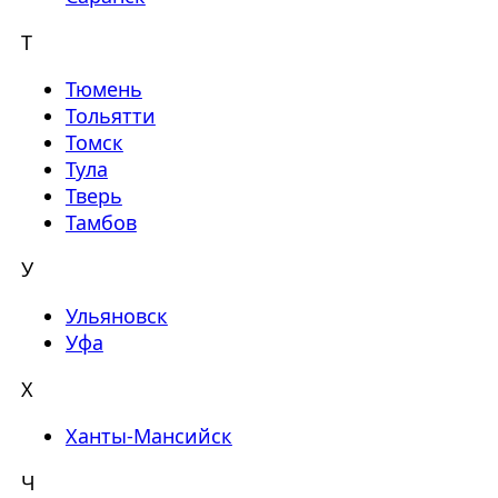
Т
Тюмень
Тольятти
Томск
Тула
Тверь
Тамбов
У
Ульяновск
Уфа
Х
Ханты-Мансийск
Ч