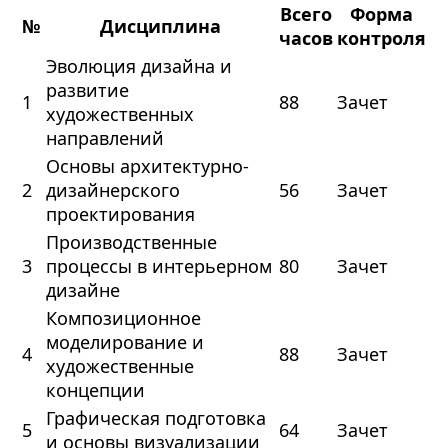
Всего
Форма
№
Дисциплина
часов
контроля
Эволюция дизайна и
развитие
1
88
Зачет
художественных
направлений
Основы архитектурно-
2
дизайнерского
56
Зачет
проектирования
Производственные
3
процессы в интерьерном
80
Зачет
дизайне
Композиционное
моделирование и
4
88
Зачет
художественные
концепции
Графическая подготовка
5
64
Зачет
и основы визуализации