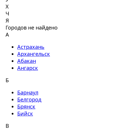
Х
Ч
Я
Городов не найдено
А
Астрахань
Архангельск
Абакан
Ангарск
Б
Барнаул
Белгород
Брянск
Бийск
В