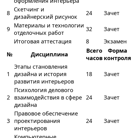
оформления интерьера
Скетчинг и
8
24
Зачет
дизайнерский рисунок
Материалы и технологии
9
32
Зачет
отделочных работ
Итоговая аттестация
8
Экзамен
Всего
Форма
№
Дисциплина
часов
контроля
Этапы становления
1
дизайна и история
18
Зачет
развития интерьеров
Психология делового
2
взаимодействия в сфере
24
Зачет
дизайна
Правовое обеспечение
3
проектирования
24
Зачет
интерьеров
Компьютерные