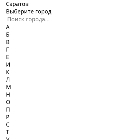
Саратов
Выберите город
А
Б
В
Г
Е
И
К
Л
М
Н
О
П
Р
С
Т
У