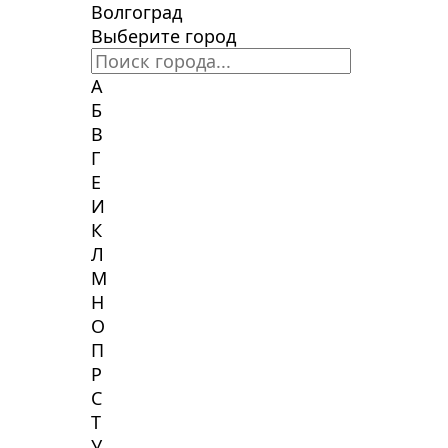
Волгоград
Выберите город
А
Б
В
Г
Е
И
К
Л
М
Н
О
П
Р
С
Т
У