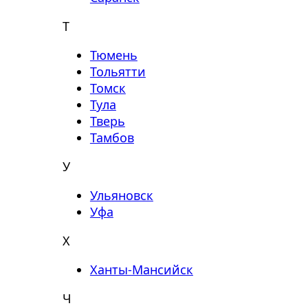
Т
Тюмень
Тольятти
Томск
Тула
Тверь
Тамбов
У
Ульяновск
Уфа
Х
Ханты-Мансийск
Ч