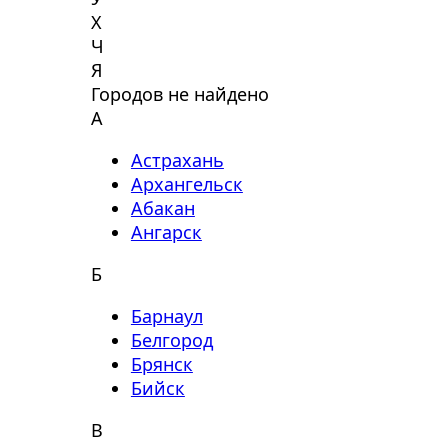
Х
Ч
Я
Городов не найдено
А
Астрахань
Архангельск
Абакан
Ангарск
Б
Барнаул
Белгород
Брянск
Бийск
В