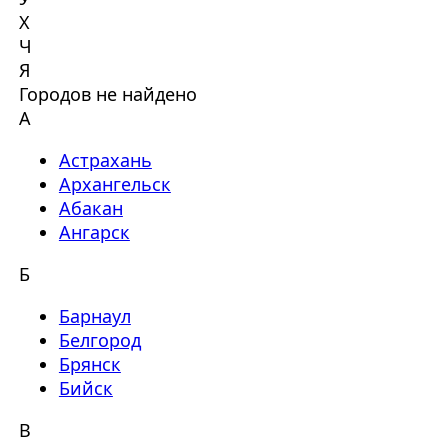
Х
Ч
Я
Городов не найдено
А
Астрахань
Архангельск
Абакан
Ангарск
Б
Барнаул
Белгород
Брянск
Бийск
В