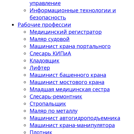
управление
Информационные технологии и
безопасность
Рабочие профессии
Медицинский регистратор
Маляр судовой
Машинист крана портального
Слесарь КИПиА
Кладовщик
Лифтер
Машинист башенного крана
Машинист мостового крана
Младшая медицинская сестра
Слесарь-ремонтник
Стропальщик
Маляр по металлу
Машинист автогидроподъемника
Машинист крана-манипулятора
Плотник