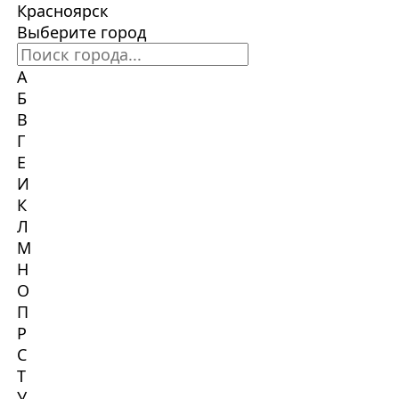
Красноярск
Выберите город
А
Б
В
Г
Е
И
К
Л
М
Н
О
П
Р
С
Т
У