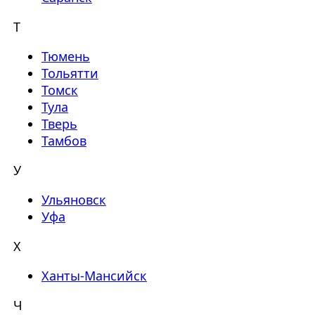
Т
Тюмень
Тольятти
Томск
Тула
Тверь
Тамбов
У
Ульяновск
Уфа
Х
Ханты-Мансийск
Ч