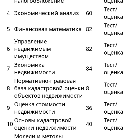
налогообложение
оценка
Тест/
4
Экономический анализ
60
оценка
Тест/
5
Финансовая математика
82
оценка
Управление
Тест/
6
недвижимым
82
оценка
имуществом
Экономика
Тест/
7
84
недвижимости
оценка
Нормативно-правовая
Тест/
8
база кадастровой оценки
8
оценка
объектов недвижимости
Оценка стоимости
Тест/
9
36
недвижимости
оценка
Основы кадастровой
Тест/
10
40
оценки недвижимости
оценка
Модели и методы