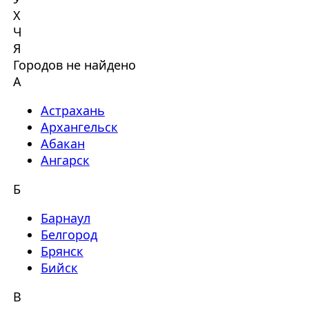
Х
Ч
Я
Городов не найдено
А
Астрахань
Архангельск
Абакан
Ангарск
Б
Барнаул
Белгород
Брянск
Бийск
В