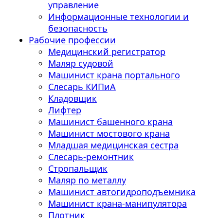
управление
Информационные технологии и
безопасность
Рабочие профессии
Медицинский регистратор
Маляр судовой
Машинист крана портального
Слесарь КИПиА
Кладовщик
Лифтер
Машинист башенного крана
Машинист мостового крана
Младшая медицинская сестра
Слесарь-ремонтник
Стропальщик
Маляр по металлу
Машинист автогидроподъемника
Машинист крана-манипулятора
Плотник