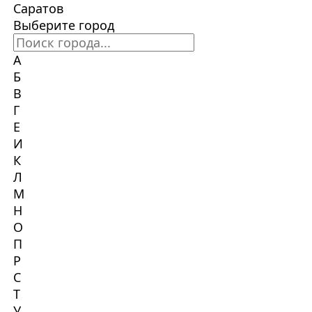
Саратов
Выберите город
А
Б
В
Г
Е
И
К
Л
М
Н
О
П
Р
С
Т
У