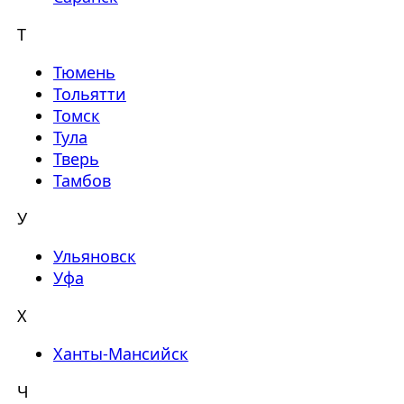
Т
Тюмень
Тольятти
Томск
Тула
Тверь
Тамбов
У
Ульяновск
Уфа
Х
Ханты-Мансийск
Ч