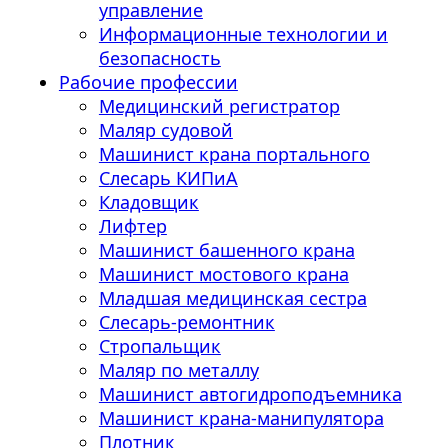
управление
Информационные технологии и
безопасность
Рабочие профессии
Медицинский регистратор
Маляр судовой
Машинист крана портального
Слесарь КИПиА
Кладовщик
Лифтер
Машинист башенного крана
Машинист мостового крана
Младшая медицинская сестра
Слесарь-ремонтник
Стропальщик
Маляр по металлу
Машинист автогидроподъемника
Машинист крана-манипулятора
Плотник