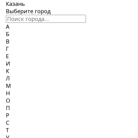
Казань
Выберите город
А
Б
В
Г
Е
И
К
Л
М
Н
О
П
Р
С
Т
У