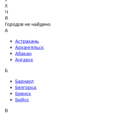
Х
Ч
Я
Городов не найдено
А
Астрахань
Архангельск
Абакан
Ангарск
Б
Барнаул
Белгород
Брянск
Бийск
В