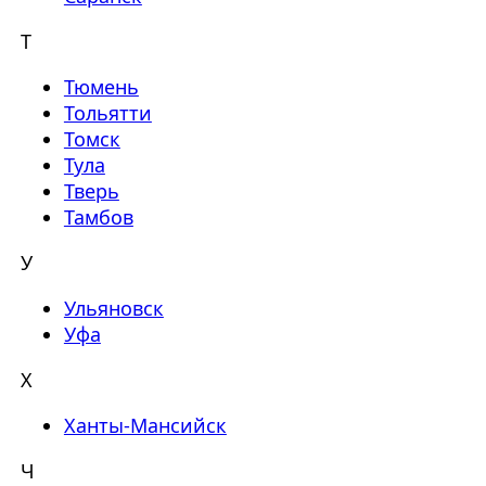
Т
Тюмень
Тольятти
Томск
Тула
Тверь
Тамбов
У
Ульяновск
Уфа
Х
Ханты-Мансийск
Ч