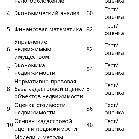
налогообложение
оценка
Тест/
4
Экономический анализ
60
оценка
Тест/
5
Финансовая математика
82
оценка
Управление
Тест/
6
недвижимым
82
оценка
имуществом
Экономика
Тест/
7
84
недвижимости
оценка
Нормативно-правовая
Тест/
8
база кадастровой оценки
8
оценка
объектов недвижимости
Оценка стоимости
Тест/
9
36
недвижимости
оценка
Основы кадастровой
Тест/
10
40
оценки недвижимости
оценка
Модели и методы