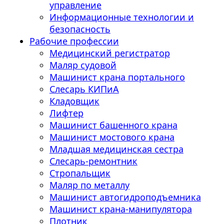
управление
Информационные технологии и
безопасность
Рабочие профессии
Медицинский регистратор
Маляр судовой
Машинист крана портального
Слесарь КИПиА
Кладовщик
Лифтер
Машинист башенного крана
Машинист мостового крана
Младшая медицинская сестра
Слесарь-ремонтник
Стропальщик
Маляр по металлу
Машинист автогидроподъемника
Машинист крана-манипулятора
Плотник