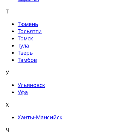
Т
Тюмень
Тольятти
Томск
Тула
Тверь
Тамбов
У
Ульяновск
Уфа
Х
Ханты-Мансийск
Ч