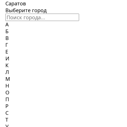
Саратов
Выберите город
А
Б
В
Г
Е
И
К
Л
М
Н
О
П
Р
С
Т
У