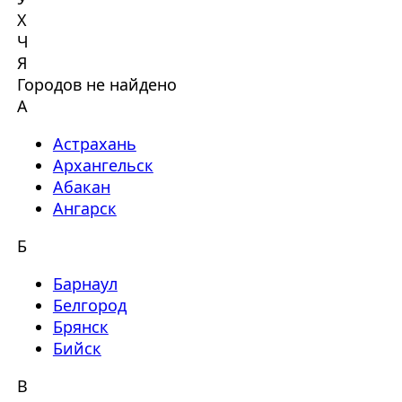
Х
Ч
Я
Городов не найдено
А
Астрахань
Архангельск
Абакан
Ангарск
Б
Барнаул
Белгород
Брянск
Бийск
В