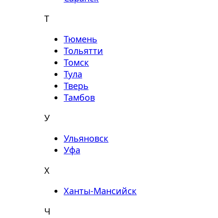
Т
Тюмень
Тольятти
Томск
Тула
Тверь
Тамбов
У
Ульяновск
Уфа
Х
Ханты-Мансийск
Ч