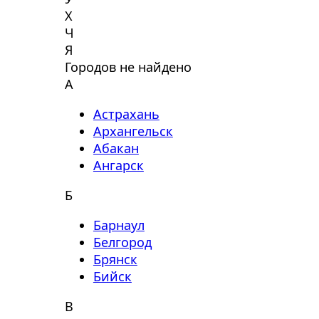
Х
Ч
Я
Городов не найдено
А
Астрахань
Архангельск
Абакан
Ангарск
Б
Барнаул
Белгород
Брянск
Бийск
В