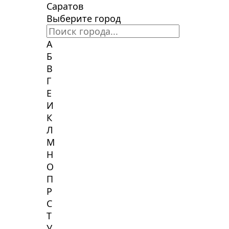
Саратов
Выберите город
А
Б
В
Г
Е
И
К
Л
М
Н
О
П
Р
С
Т
У