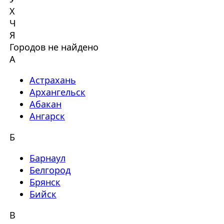
Х
Ч
Я
Городов не найдено
А
Астрахань
Архангельск
Абакан
Ангарск
Б
Барнаул
Белгород
Брянск
Бийск
В