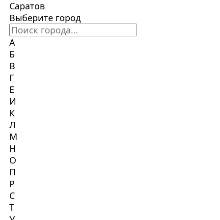
Саратов
Выберите город
А
Б
В
Г
Е
И
К
Л
М
Н
О
П
Р
С
Т
У