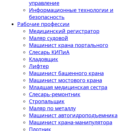
управление
Информационные технологии и
безопасность
Рабочие профессии
Медицинский регистратор
Маляр судовой
Машинист крана портального
Слесарь КИПиА
Кладовщик
Лифтер
Машинист башенного крана
Машинист мостового крана
Младшая медицинская сестра
Слесарь-ремонтник
Стропальщик
Маляр по металлу
Машинист автогидроподъемника
Машинист крана-манипулятора
Плотник