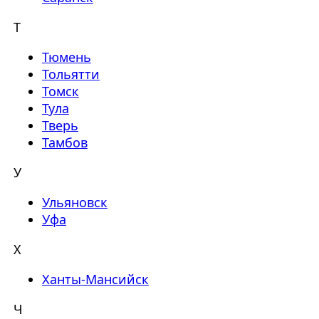
Т
Тюмень
Тольятти
Томск
Тула
Тверь
Тамбов
У
Ульяновск
Уфа
Х
Ханты-Мансийск
Ч