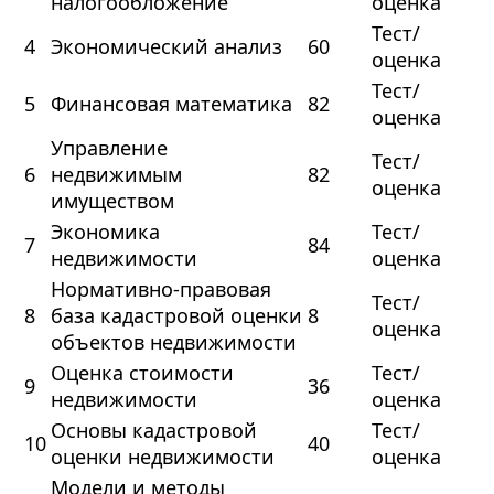
налогообложение
оценка
Тест/
4
Экономический анализ
60
оценка
Тест/
5
Финансовая математика
82
оценка
Управление
Тест/
6
недвижимым
82
оценка
имуществом
Экономика
Тест/
7
84
недвижимости
оценка
Нормативно-правовая
Тест/
8
база кадастровой оценки
8
оценка
объектов недвижимости
Оценка стоимости
Тест/
9
36
недвижимости
оценка
Основы кадастровой
Тест/
10
40
оценки недвижимости
оценка
Модели и методы