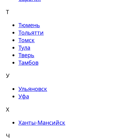
Т
Тюмень
Тольятти
Томск
Тула
Тверь
Тамбов
У
Ульяновск
Уфа
Х
Ханты-Мансийск
Ч