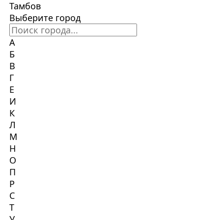
Тамбов
Выберите город
А
Б
В
Г
Е
И
К
Л
М
Н
О
П
Р
С
Т
У