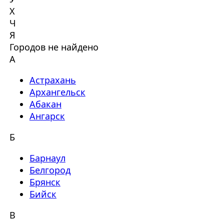
Х
Ч
Я
Городов не найдено
А
Астрахань
Архангельск
Абакан
Ангарск
Б
Барнаул
Белгород
Брянск
Бийск
В