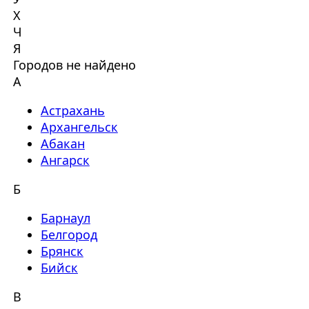
Х
Ч
Я
Городов не найдено
А
Астрахань
Архангельск
Абакан
Ангарск
Б
Барнаул
Белгород
Брянск
Бийск
В