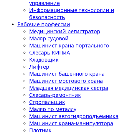
управление
Информационные технологии и
безопасность
Рабочие профессии
Медицинский регистратор
Маляр судовой
Машинист крана портального
Слесарь КИПиА
Кладовщик
Лифтер
Машинист башенного крана
Машинист мостового крана
Младшая медицинская сестра
Слесарь-ремонтник
Стропальщик
Маляр по металлу
Машинист автогидроподъемника
Машинист крана-манипулятора
Плотник