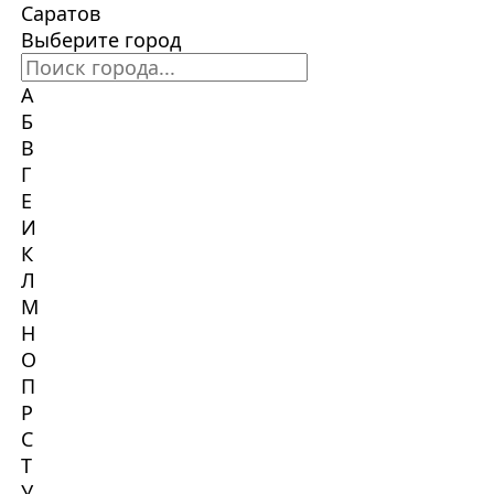
Саратов
Выберите город
А
Б
В
Г
Е
И
К
Л
М
Н
О
П
Р
С
Т
У