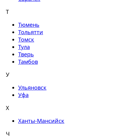
Т
Тюмень
Тольятти
Томск
Тула
Тверь
Тамбов
У
Ульяновск
Уфа
Х
Ханты-Мансийск
Ч