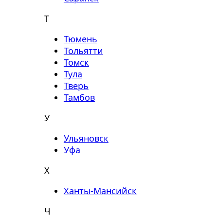
Т
Тюмень
Тольятти
Томск
Тула
Тверь
Тамбов
У
Ульяновск
Уфа
Х
Ханты-Мансийск
Ч