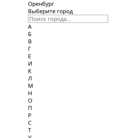
Оренбург
Выберите город
А
Б
В
Г
Е
И
К
Л
М
Н
О
П
Р
С
Т
У