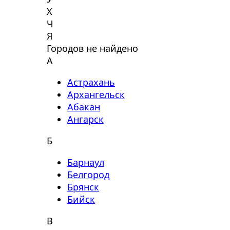
Х
Ч
Я
Городов не найдено
А
Астрахань
Архангельск
Абакан
Ангарск
Б
Барнаул
Белгород
Брянск
Бийск
В