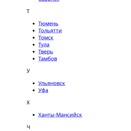
Т
Тюмень
Тольятти
Томск
Тула
Тверь
Тамбов
У
Ульяновск
Уфа
Х
Ханты-Мансийск
Ч