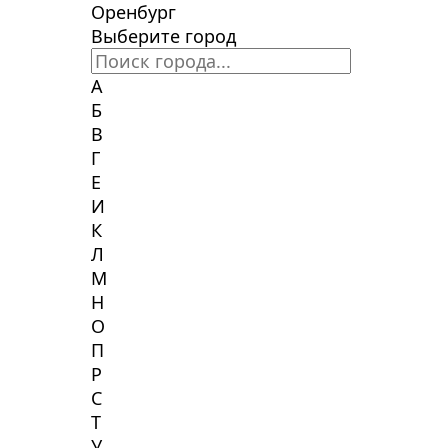
Оренбург
Выберите город
А
Б
В
Г
Е
И
К
Л
М
Н
О
П
Р
С
Т
У