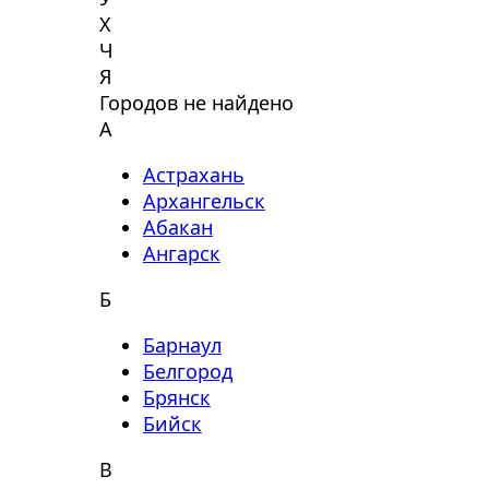
Х
Ч
Я
Городов не найдено
А
Астрахань
Архангельск
Абакан
Ангарск
Б
Барнаул
Белгород
Брянск
Бийск
В