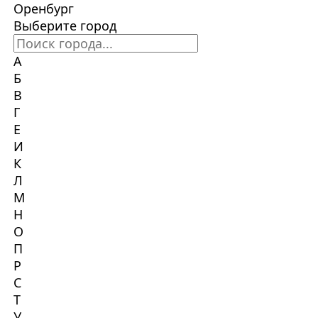
Оренбург
Выберите город
А
Б
В
Г
Е
И
К
Л
М
Н
О
П
Р
С
Т
У