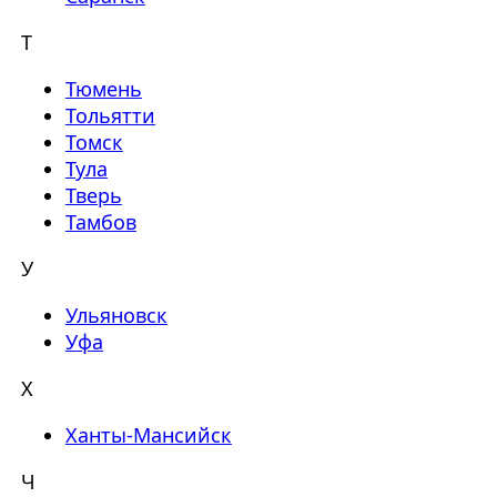
Т
Тюмень
Тольятти
Томск
Тула
Тверь
Тамбов
У
Ульяновск
Уфа
Х
Ханты-Мансийск
Ч