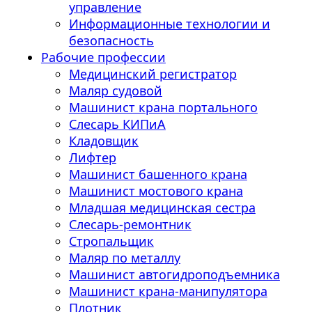
управление
Информационные технологии и
безопасность
Рабочие профессии
Медицинский регистратор
Маляр судовой
Машинист крана портального
Слесарь КИПиА
Кладовщик
Лифтер
Машинист башенного крана
Машинист мостового крана
Младшая медицинская сестра
Слесарь-ремонтник
Стропальщик
Маляр по металлу
Машинист автогидроподъемника
Машинист крана-манипулятора
Плотник