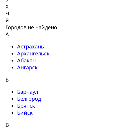
Х
Ч
Я
Городов не найдено
А
Астрахань
Архангельск
Абакан
Ангарск
Б
Барнаул
Белгород
Брянск
Бийск
В