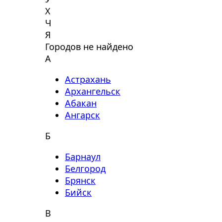
Х
Ч
Я
Городов не найдено
А
Астрахань
Архангельск
Абакан
Ангарск
Б
Барнаул
Белгород
Брянск
Бийск
В