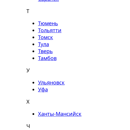
Т
Тюмень
Тольятти
Томск
Тула
Тверь
Тамбов
У
Ульяновск
Уфа
Х
Ханты-Мансийск
Ч