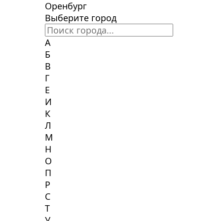
Оренбург
Выберите город
А
Б
В
Г
Е
И
К
Л
М
Н
О
П
Р
С
Т
У