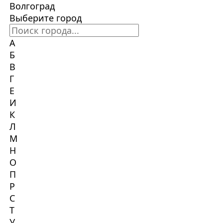
Волгоград
Выберите город
А
Б
В
Г
Е
И
К
Л
М
Н
О
П
Р
С
Т
У