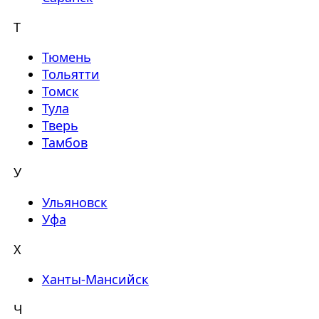
Т
Тюмень
Тольятти
Томск
Тула
Тверь
Тамбов
У
Ульяновск
Уфа
Х
Ханты-Мансийск
Ч