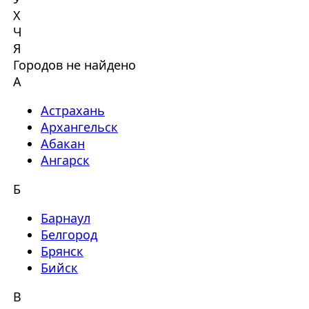
Х
Ч
Я
Городов не найдено
А
Астрахань
Архангельск
Абакан
Ангарск
Б
Барнаул
Белгород
Брянск
Бийск
В