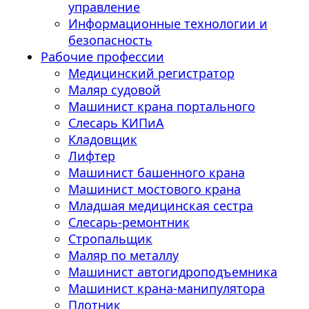
управление
Информационные технологии и
безопасность
Рабочие профессии
Медицинский регистратор
Маляр судовой
Машинист крана портального
Слесарь КИПиА
Кладовщик
Лифтер
Машинист башенного крана
Машинист мостового крана
Младшая медицинская сестра
Слесарь-ремонтник
Стропальщик
Маляр по металлу
Машинист автогидроподъемника
Машинист крана-манипулятора
Плотник