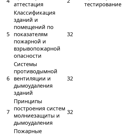
4
2
аттестация
тестирование
Классификация
зданий и
помещений по
5
показателям
32
пожарной и
взрывопожарной
опасности
Системы
противодымной
6
вентиляции и
32
дымоудаления
зданий
Принципы
построения систем
7
32
молниезащиты и
дымоудаления
Пожарные