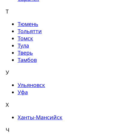
Т
Тюмень
Тольятти
Томск
Тула
Тверь
Тамбов
У
Ульяновск
Уфа
Х
Ханты-Мансийск
Ч