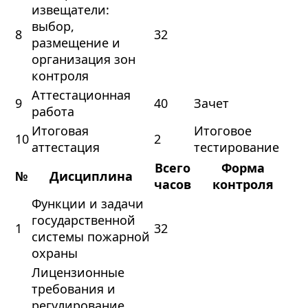
извещатели:
выбор,
8
32
размещение и
организация зон
контроля
Аттестационная
9
40
Зачет
работа
Итоговая
Итоговое
10
2
аттестация
тестирование
Всего
Форма
№
Дисциплина
часов
контроля
Функции и задачи
государственной
1
32
системы пожарной
охраны
Лицензионные
требования и
регулирование