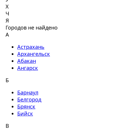
Х
Ч
Я
Городов не найдено
А
Астрахань
Архангельск
Абакан
Ангарск
Б
Барнаул
Белгород
Брянск
Бийск
В