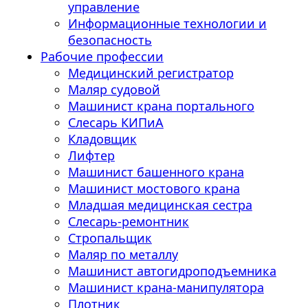
управление
Информационные технологии и
безопасность
Рабочие профессии
Медицинский регистратор
Маляр судовой
Машинист крана портального
Слесарь КИПиА
Кладовщик
Лифтер
Машинист башенного крана
Машинист мостового крана
Младшая медицинская сестра
Слесарь-ремонтник
Стропальщик
Маляр по металлу
Машинист автогидроподъемника
Машинист крана-манипулятора
Плотник