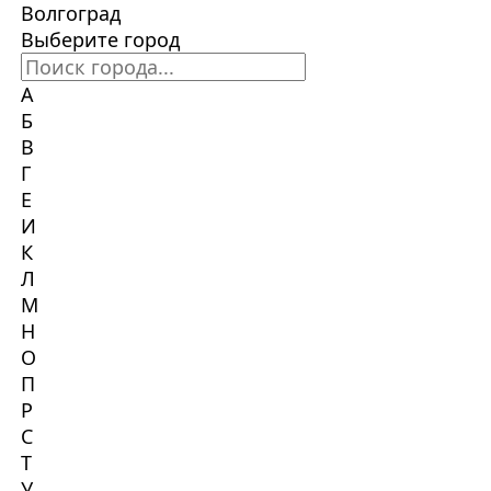
Волгоград
Выберите город
А
Б
В
Г
Е
И
К
Л
М
Н
О
П
Р
С
Т
У