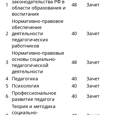
законодательства РФ в
1
48
Зачет
области образования и
воспитания
Нормативно-правовое
обеспечение
2
деятельности
40
Зачет
педагогических
работников
Нормативно-правовые
основы социально-
3
48
Зачет
педагогической
деятельности
4
Педагогика
40
Зачет
5
Психология
40
Зачет
Профессиональное
6
40
Зачет
развитие педагога
Теория и методика
социально-