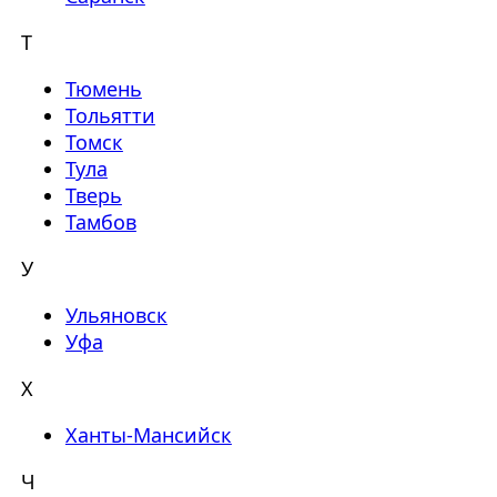
Т
Тюмень
Тольятти
Томск
Тула
Тверь
Тамбов
У
Ульяновск
Уфа
Х
Ханты-Мансийск
Ч