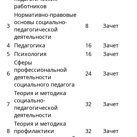
работников
Нормативно-правовые
основы социально-
3
8
Зачет
педагогической
деятельности
4
Педагогика
16
Зачет
5
Психология
16
Зачет
Сферы
профессиональной
6
24
Зачет
деятельности
социального педагога
Теория и методика
социально-
7
32
Зачет
педагогической
деятельности
Теория и методика
8
профилактики
32
Зачет