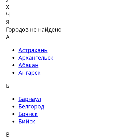
Х
Ч
Я
Городов не найдено
А
Астрахань
Архангельск
Абакан
Ангарск
Б
Барнаул
Белгород
Брянск
Бийск
В