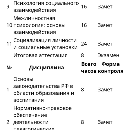
Психология социального
9
16
Зачет
взаимодействия
Межличностная
10
психология: основы
16
Зачет
взаимодействия
Социализация личности
11
24
Зачет
и социальные установки
Итоговая аттестация
8
Экзамен
Всего
Форма
№
Дисциплина
часов
контроля
Основы
законодательства РФ в
1
8
Зачет
области образования и
воспитания
Нормативно-правовое
обеспечение
2
деятельности
8
Зачет
педагогических