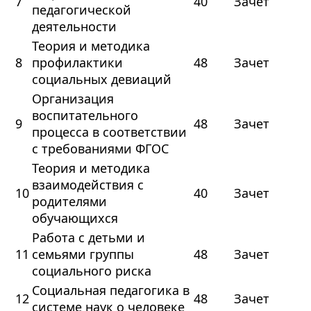
7
40
Зачет
педагогической
деятельности
Теория и методика
8
профилактики
48
Зачет
социальных девиаций
Организация
воспитательного
9
48
Зачет
процесса в соответствии
с требованиями ФГОС
Теория и методика
взаимодействия с
10
40
Зачет
родителями
обучающихся
Работа с детьми и
11
семьями группы
48
Зачет
социального риска
Социальная педагогика в
12
48
Зачет
системе наук о человеке