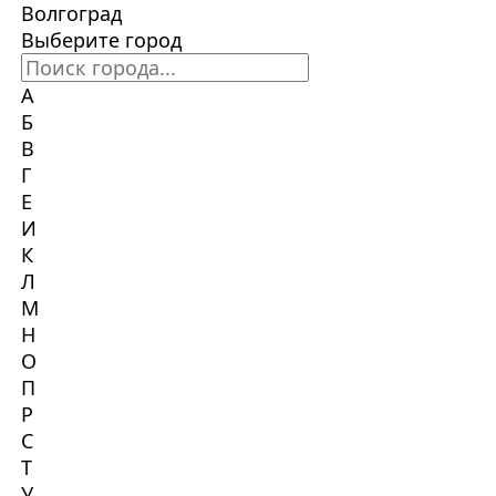
Волгоград
Выберите город
А
Б
В
Г
Е
И
К
Л
М
Н
О
П
Р
С
Т
У