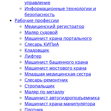
управление
Информационные технологии и
безопасность
Рабочие профессии
Медицинский регистратор
Маляр судовой
Машинист крана портального
Слесарь КИПиА
Кладовщик
Лифтер
Машинист башенного крана
Машинист мостового крана
Младшая медицинская сестра
Слесарь-ремонтник
Стропальщик
Маляр по металлу
Машинист автогидроподъемника
Машинист крана-манипулятора
Плотник