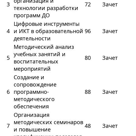
организация и
3
72
Зачет
технологии разработки
программ ДО
Цифровые инструменты
4
и ИКТ в образовательной
96
Зачет
деятельности
Методический анализ
учебных занятий и
5
80
Зачет
воспитательных
мероприятий
Создание и
сопровождение
6
программно-
88
Зачет
методического
обеспечения
Организация
методических семинаров
7
48
Зачет
и повышение