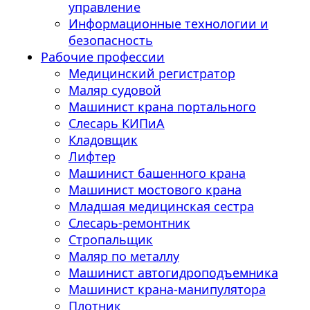
управление
Информационные технологии и
безопасность
Рабочие профессии
Медицинский регистратор
Маляр судовой
Машинист крана портального
Слесарь КИПиА
Кладовщик
Лифтер
Машинист башенного крана
Машинист мостового крана
Младшая медицинская сестра
Слесарь-ремонтник
Стропальщик
Маляр по металлу
Машинист автогидроподъемника
Машинист крана-манипулятора
Плотник