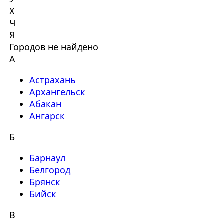
Х
Ч
Я
Городов не найдено
А
Астрахань
Архангельск
Абакан
Ангарск
Б
Барнаул
Белгород
Брянск
Бийск
В