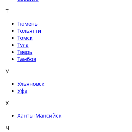
Т
Тюмень
Тольятти
Томск
Тула
Тверь
Тамбов
У
Ульяновск
Уфа
Х
Ханты-Мансийск
Ч