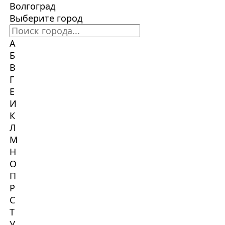
Волгоград
Выберите город
А
Б
В
Г
Е
И
К
Л
М
Н
О
П
Р
С
Т
У