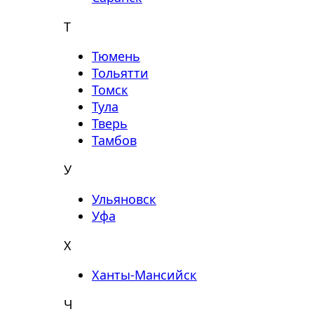
Т
Тюмень
Тольятти
Томск
Тула
Тверь
Тамбов
У
Ульяновск
Уфа
Х
Ханты-Мансийск
Ч