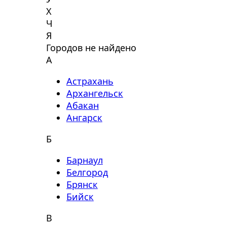
Х
Ч
Я
Городов не найдено
А
Астрахань
Архангельск
Абакан
Ангарск
Б
Барнаул
Белгород
Брянск
Бийск
В