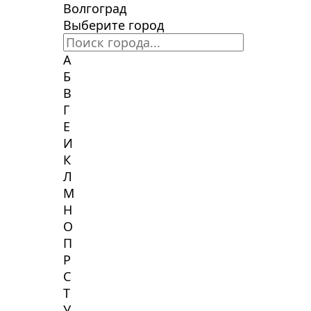
Волгоград
Выберите город
А
Б
В
Г
Е
И
К
Л
М
Н
О
П
Р
С
Т
У