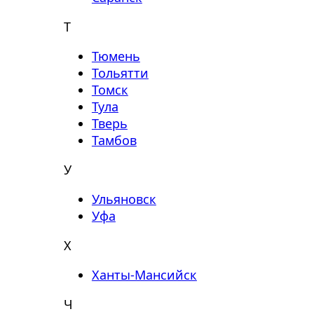
Т
Тюмень
Тольятти
Томск
Тула
Тверь
Тамбов
У
Ульяновск
Уфа
Х
Ханты-Мансийск
Ч