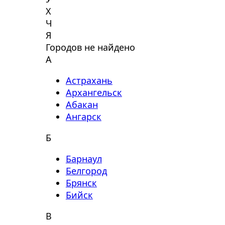
Х
Ч
Я
Городов не найдено
А
Астрахань
Архангельск
Абакан
Ангарск
Б
Барнаул
Белгород
Брянск
Бийск
В