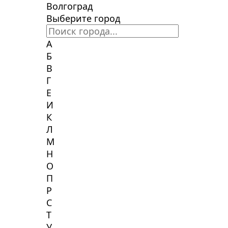
Волгоград
Выберите город
А
Б
В
Г
Е
И
К
Л
М
Н
О
П
Р
С
Т
У