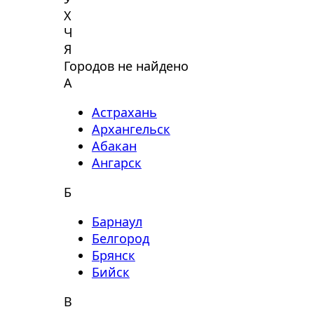
Х
Ч
Я
Городов не найдено
А
Астрахань
Архангельск
Абакан
Ангарск
Б
Барнаул
Белгород
Брянск
Бийск
В