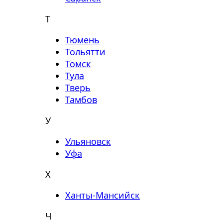
Т
Тюмень
Тольятти
Томск
Тула
Тверь
Тамбов
У
Ульяновск
Уфа
Х
Ханты-Мансийск
Ч