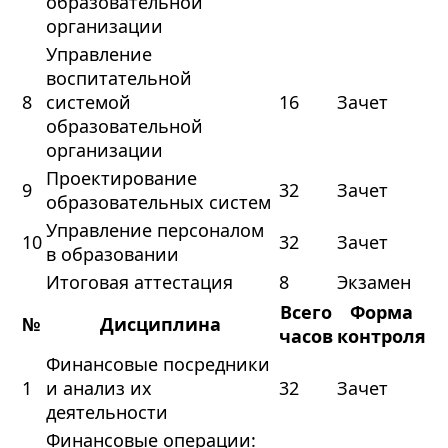
образовательной
организации
Управление
воспитательной
8
системой
16
Зачет
образовательной
организации
Проектирование
9
32
Зачет
образовательных систем
Управление персоналом
10
32
Зачет
в образовании
Итоговая аттестация
8
Экзамен
Всего
Форма
№
Дисциплина
часов
контроля
Финансовые посредники
1
и анализ их
32
Зачет
деятельности
Финансовые операции: