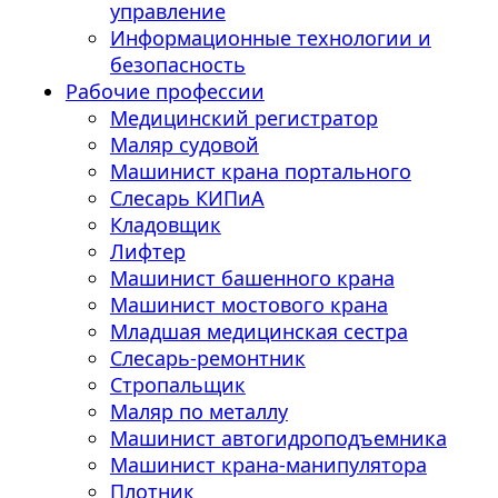
управление
Информационные технологии и
безопасность
Рабочие профессии
Медицинский регистратор
Маляр судовой
Машинист крана портального
Слесарь КИПиА
Кладовщик
Лифтер
Машинист башенного крана
Машинист мостового крана
Младшая медицинская сестра
Слесарь-ремонтник
Стропальщик
Маляр по металлу
Машинист автогидроподъемника
Машинист крана-манипулятора
Плотник