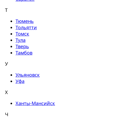
Т
Тюмень
Тольятти
Томск
Тула
Тверь
Тамбов
У
Ульяновск
Уфа
Х
Ханты-Мансийск
Ч