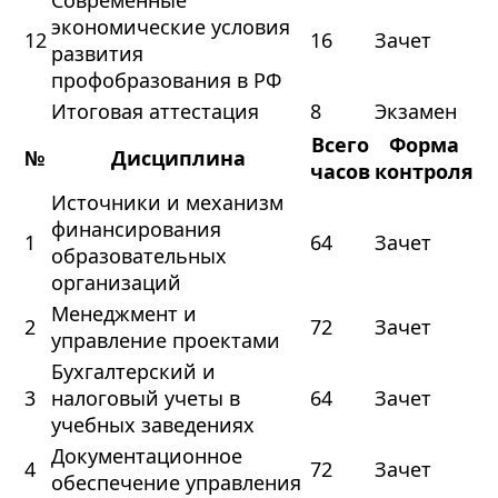
Современные
экономические условия
12
16
Зачет
развития
профобразования в РФ
Итоговая аттестация
8
Экзамен
Всего
Форма
№
Дисциплина
часов
контроля
Источники и механизм
финансирования
1
64
Зачет
образовательных
организаций
Менеджмент и
2
72
Зачет
управление проектами
Бухгалтерский и
3
налоговый учеты в
64
Зачет
учебных заведениях
Документационное
4
72
Зачет
обеспечение управления