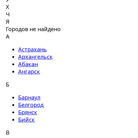
Х
Ч
Я
Городов не найдено
А
Астрахань
Архангельск
Абакан
Ангарск
Б
Барнаул
Белгород
Брянск
Бийск
В