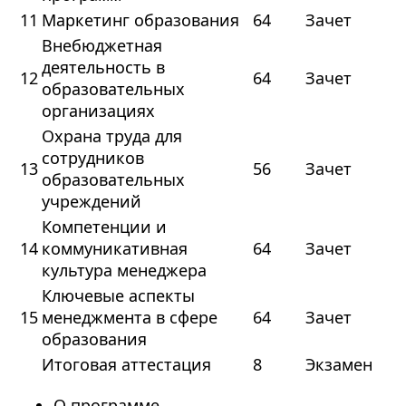
11
Маркетинг образования
64
Зачет
Внебюджетная
деятельность в
12
64
Зачет
образовательных
организациях
Охрана труда для
сотрудников
13
56
Зачет
образовательных
учреждений
Компетенции и
14
коммуникативная
64
Зачет
культура менеджера
Ключевые аспекты
15
менеджмента в сфере
64
Зачет
образования
Итоговая аттестация
8
Экзамен
О программе