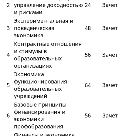
2
управление доходностью
24
Зачет
и рисками
Экспериментальная и
3
поведенческая
48
Зачет
экономика
Контрактные отношения
и стимулы в
4
56
Зачет
образовательных
организациях
Экономика
функционирования
5
64
Зачет
образовательных
учреждений
Базовые принципы
финансирования и
6
56
Зачет
экономики
профобразования
Финансы и экономика