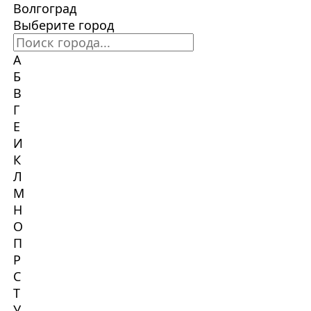
Волгоград
Выберите город
А
Б
В
Г
Е
И
К
Л
М
Н
О
П
Р
С
Т
У