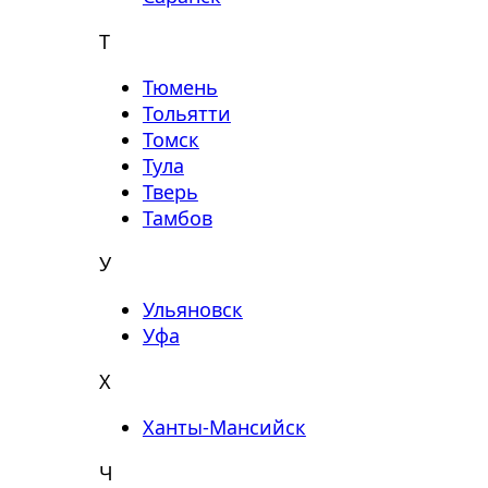
Т
Тюмень
Тольятти
Томск
Тула
Тверь
Тамбов
У
Ульяновск
Уфа
Х
Ханты-Мансийск
Ч