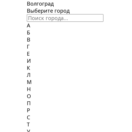
Волгоград
Выберите город
А
Б
В
Г
Е
И
К
Л
М
Н
О
П
Р
С
Т
У