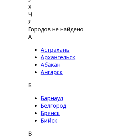
Х
Ч
Я
Городов не найдено
А
Астрахань
Архангельск
Абакан
Ангарск
Б
Барнаул
Белгород
Брянск
Бийск
В