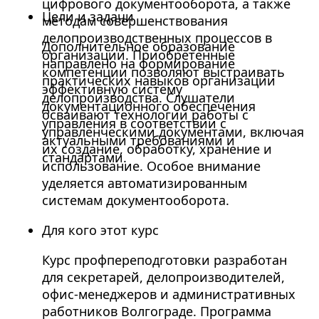
цифрового документооборота, а также
Цели и задачи
методам совершенствования
делопроизводственных процессов в
Дополнительное образование
организации. Приобретенные
направлено на формирование
компетенции позволяют выстраивать
практических навыков организации
эффективную систему
делопроизводства. Слушатели
документационного обеспечения
осваивают технологии работы с
управления в соответствии с
управленческими документами, включая
актуальными требованиями и
их создание, обработку, хранение и
стандартами.
использование. Особое внимание
уделяется автоматизированным
системам документооборота.
Для кого этот курс
Курс профпереподготовки разработан
для секретарей, делопроизводителей,
офис-менеджеров и административных
работников Волгограде. Программа