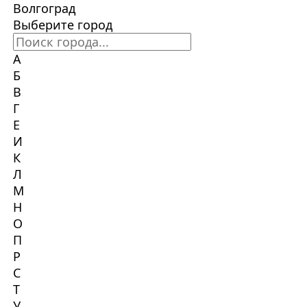
Волгоград
Выберите город
А
Б
В
Г
Е
И
К
Л
М
Н
О
П
Р
С
Т
У