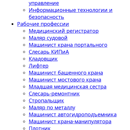
управление
Информационные технологии и
безопасность
Рабочие профессии
Медицинский регистратор
Маляр судовой
Машинист крана портального
Слесарь КИПиА
Кладовщик
Лифтер
Машинист башенного крана
Машинист мостового крана
Младшая медицинская сестра
Слесарь-ремонтник
Стропальщик
Маляр по металлу
Машинист автогидроподъемника
Машинист крана-манипулятора
Плотник