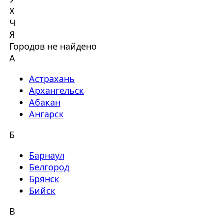
Х
Ч
Я
Городов не найдено
А
Астрахань
Архангельск
Абакан
Ангарск
Б
Барнаул
Белгород
Брянск
Бийск
В