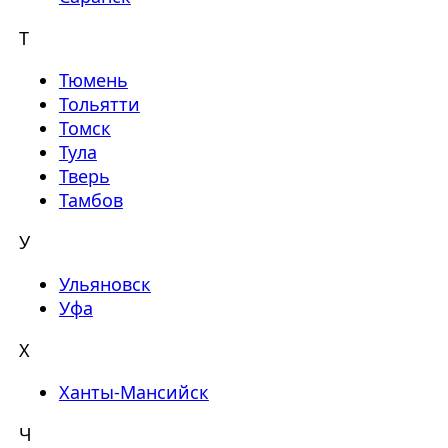
Т
Тюмень
Тольятти
Томск
Тула
Тверь
Тамбов
У
Ульяновск
Уфа
Х
Ханты-Мансийск
Ч