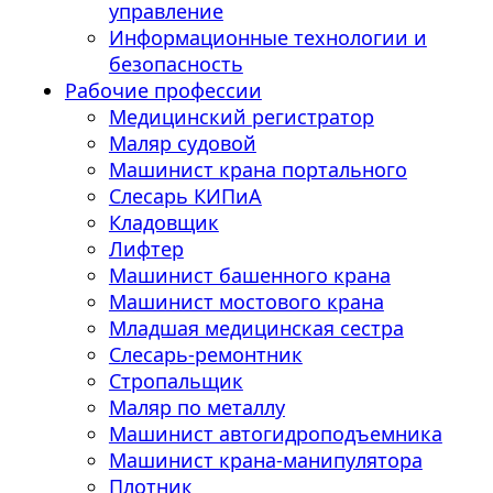
управление
Информационные технологии и
безопасность
Рабочие профессии
Медицинский регистратор
Маляр судовой
Машинист крана портального
Слесарь КИПиА
Кладовщик
Лифтер
Машинист башенного крана
Машинист мостового крана
Младшая медицинская сестра
Слесарь-ремонтник
Стропальщик
Маляр по металлу
Машинист автогидроподъемника
Машинист крана-манипулятора
Плотник