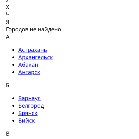
Х
Ч
Я
Городов не найдено
А
Астрахань
Архангельск
Абакан
Ангарск
Б
Барнаул
Белгород
Брянск
Бийск
В