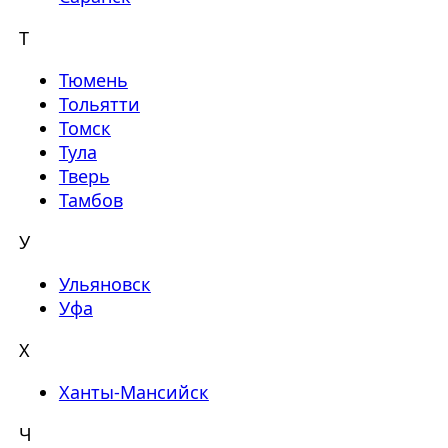
Т
Тюмень
Тольятти
Томск
Тула
Тверь
Тамбов
У
Ульяновск
Уфа
Х
Ханты-Мансийск
Ч