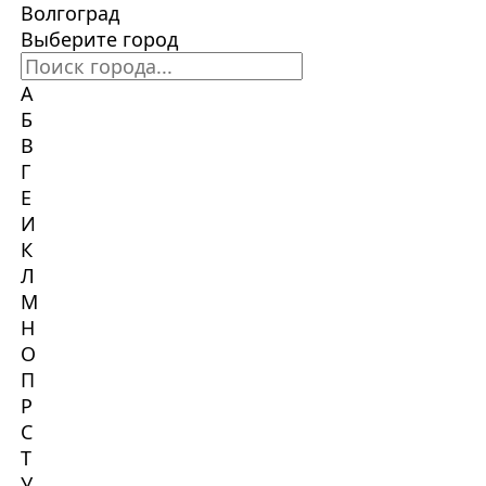
Волгоград
Выберите город
А
Б
В
Г
Е
И
К
Л
М
Н
О
П
Р
С
Т
У