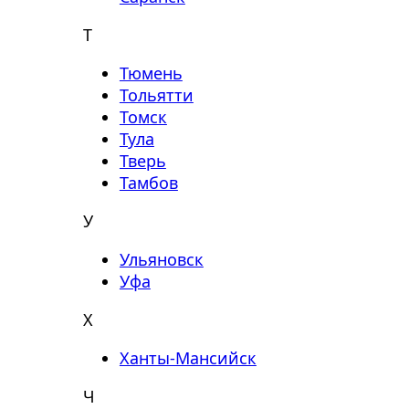
Т
Тюмень
Тольятти
Томск
Тула
Тверь
Тамбов
У
Ульяновск
Уфа
Х
Ханты-Мансийск
Ч