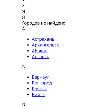
Х
Ч
Я
Городов не найдено
А
Астрахань
Архангельск
Абакан
Ангарск
Б
Барнаул
Белгород
Брянск
Бийск
В