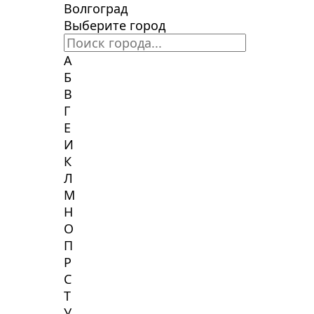
Волгоград
Выберите город
А
Б
В
Г
Е
И
К
Л
М
Н
О
П
Р
С
Т
У