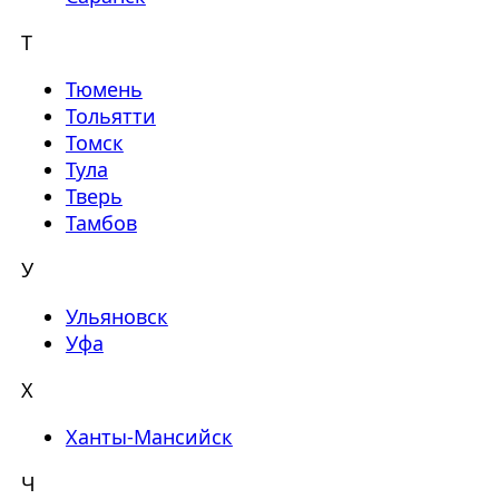
Т
Тюмень
Тольятти
Томск
Тула
Тверь
Тамбов
У
Ульяновск
Уфа
Х
Ханты-Мансийск
Ч