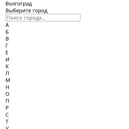
Волгоград
Выберите город
А
Б
В
Г
Е
И
К
Л
М
Н
О
П
Р
С
Т
У