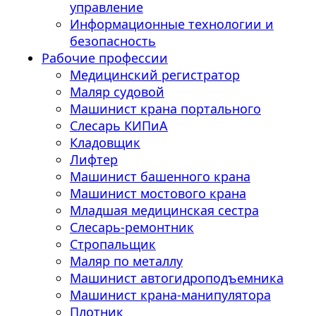
управление
Информационные технологии и
безопасность
Рабочие профессии
Медицинский регистратор
Маляр судовой
Машинист крана портального
Слесарь КИПиА
Кладовщик
Лифтер
Машинист башенного крана
Машинист мостового крана
Младшая медицинская сестра
Слесарь-ремонтник
Стропальщик
Маляр по металлу
Машинист автогидроподъемника
Машинист крана-манипулятора
Плотник