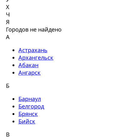
Х
Ч
Я
Городов не найдено
А
Астрахань
Архангельск
Абакан
Ангарск
Б
Барнаул
Белгород
Брянск
Бийск
В