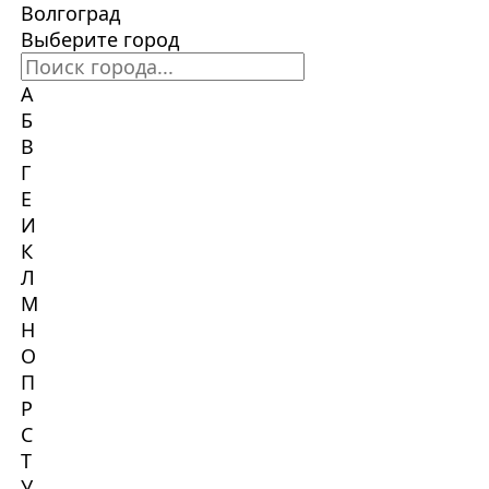
Волгоград
Выберите город
А
Б
В
Г
Е
И
К
Л
М
Н
О
П
Р
С
Т
У