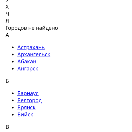
Х
Ч
Я
Городов не найдено
А
Астрахань
Архангельск
Абакан
Ангарск
Б
Барнаул
Белгород
Брянск
Бийск
В