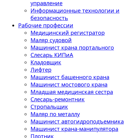
управление
Информационные технологии и
безопасность
Рабочие профессии
Медицинский регистратор
Маляр судовой
Машинист крана портального
Слесарь КИПиА
Кладовщик
Лифтер
Машинист башенного крана
Машинист мостового крана
Младшая медицинская сестра
Слесарь-ремонтник
Стропальщик
Маляр по металлу
Машинист автогидроподъемника
Машинист крана-манипулятора
Плотник