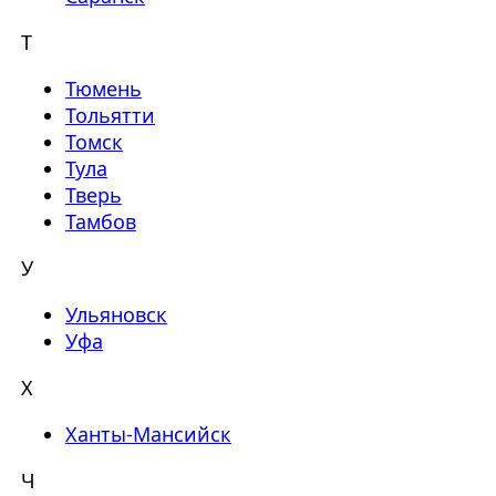
Т
Тюмень
Тольятти
Томск
Тула
Тверь
Тамбов
У
Ульяновск
Уфа
Х
Ханты-Мансийск
Ч