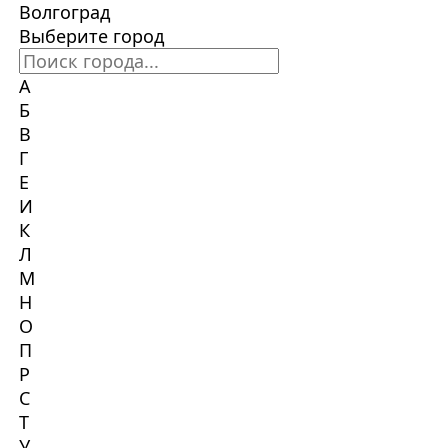
Волгоград
Выберите город
А
Б
В
Г
Е
И
К
Л
М
Н
О
П
Р
С
Т
У