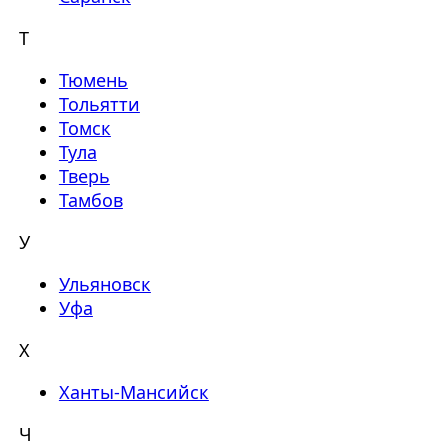
Т
Тюмень
Тольятти
Томск
Тула
Тверь
Тамбов
У
Ульяновск
Уфа
Х
Ханты-Мансийск
Ч