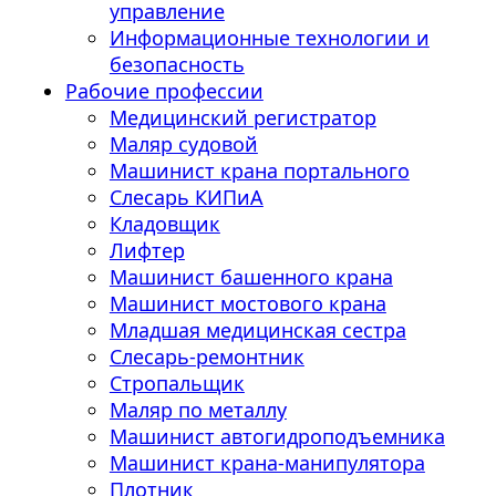
управление
Информационные технологии и
безопасность
Рабочие профессии
Медицинский регистратор
Маляр судовой
Машинист крана портального
Слесарь КИПиА
Кладовщик
Лифтер
Машинист башенного крана
Машинист мостового крана
Младшая медицинская сестра
Слесарь-ремонтник
Стропальщик
Маляр по металлу
Машинист автогидроподъемника
Машинист крана-манипулятора
Плотник