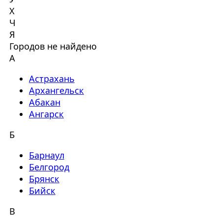
Х
Ч
Я
Городов не найдено
А
Астрахань
Архангельск
Абакан
Ангарск
Б
Барнаул
Белгород
Брянск
Бийск
В