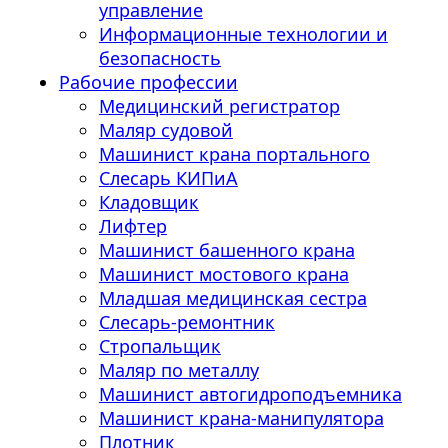
управление
Информационные технологии и
безопасность
Рабочие профессии
Медицинский регистратор
Маляр судовой
Машинист крана портального
Слесарь КИПиА
Кладовщик
Лифтер
Машинист башенного крана
Машинист мостового крана
Младшая медицинская сестра
Слесарь-ремонтник
Стропальщик
Маляр по металлу
Машинист автогидроподъемника
Машинист крана-манипулятора
Плотник