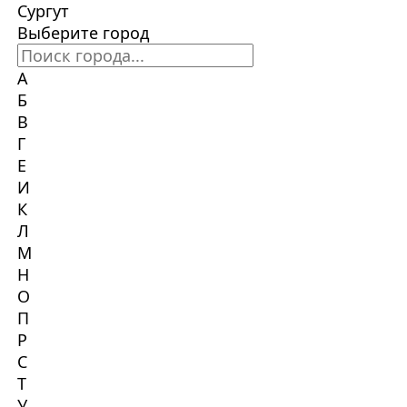
Сургут
Выберите город
А
Б
В
Г
Е
И
К
Л
М
Н
О
П
Р
С
Т
У