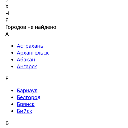
Х
Ч
Я
Городов не найдено
А
Астрахань
Архангельск
Абакан
Ангарск
Б
Барнаул
Белгород
Брянск
Бийск
В