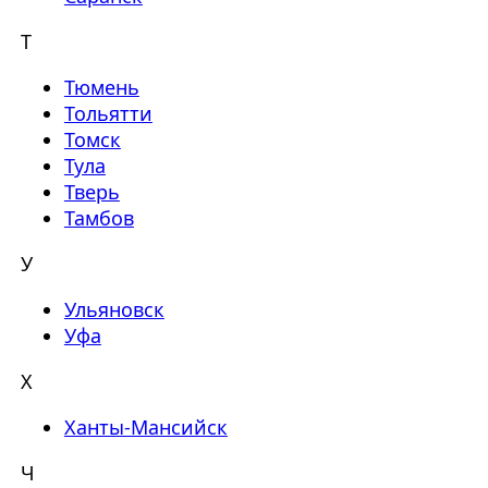
Т
Тюмень
Тольятти
Томск
Тула
Тверь
Тамбов
У
Ульяновск
Уфа
Х
Ханты-Мансийск
Ч