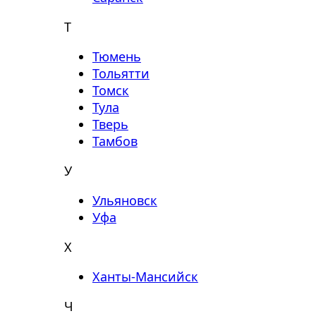
Т
Тюмень
Тольятти
Томск
Тула
Тверь
Тамбов
У
Ульяновск
Уфа
Х
Ханты-Мансийск
Ч