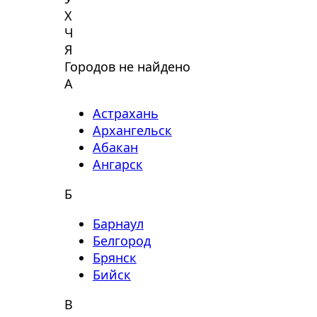
Х
Ч
Я
Городов не найдено
А
Астрахань
Архангельск
Абакан
Ангарск
Б
Барнаул
Белгород
Брянск
Бийск
В