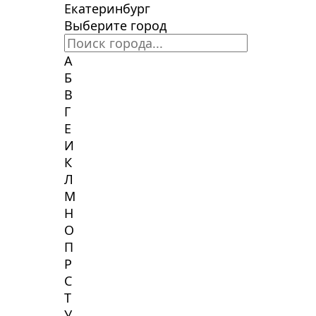
Екатеринбург
Выберите город
А
Б
В
Г
Е
И
К
Л
М
Н
О
П
Р
С
Т
У