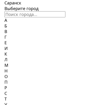
Саранск
Выберите город
А
Б
В
Г
Е
И
К
Л
М
Н
О
П
Р
С
Т
У