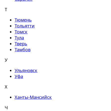
Т
Тюмень
Тольятти
Томск
Тула
Тверь
Тамбов
У
Ульяновск
Уфа
Х
Ханты-Мансийск
Ч