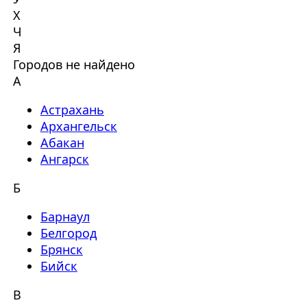
Х
Ч
Я
Городов не найдено
А
Астрахань
Архангельск
Абакан
Ангарск
Б
Барнаул
Белгород
Брянск
Бийск
В