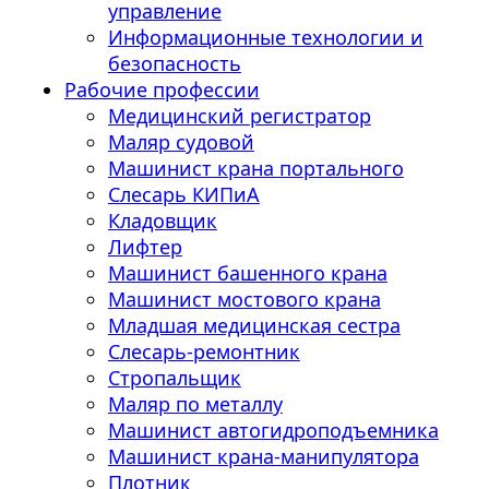
управление
Информационные технологии и
безопасность
Рабочие профессии
Медицинский регистратор
Маляр судовой
Машинист крана портального
Слесарь КИПиА
Кладовщик
Лифтер
Машинист башенного крана
Машинист мостового крана
Младшая медицинская сестра
Слесарь-ремонтник
Стропальщик
Маляр по металлу
Машинист автогидроподъемника
Машинист крана-манипулятора
Плотник