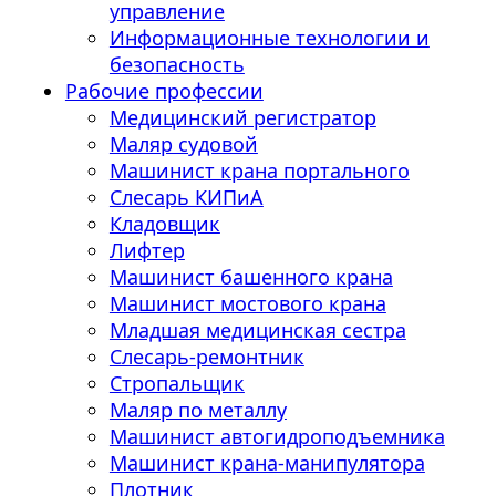
управление
Информационные технологии и
безопасность
Рабочие профессии
Медицинский регистратор
Маляр судовой
Машинист крана портального
Слесарь КИПиА
Кладовщик
Лифтер
Машинист башенного крана
Машинист мостового крана
Младшая медицинская сестра
Слесарь-ремонтник
Стропальщик
Маляр по металлу
Машинист автогидроподъемника
Машинист крана-манипулятора
Плотник