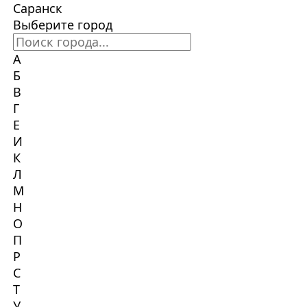
Саранск
Выберите город
А
Б
В
Г
Е
И
К
Л
М
Н
О
П
Р
С
Т
У