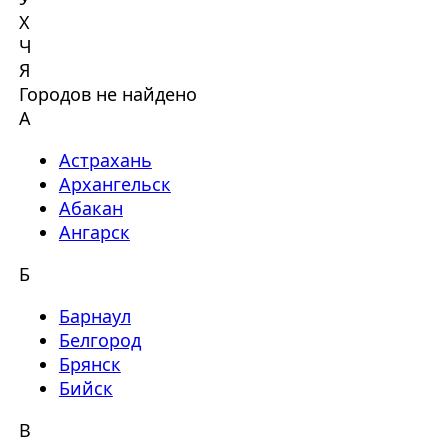
Х
Ч
Я
Городов не найдено
А
Астрахань
Архангельск
Абакан
Ангарск
Б
Барнаул
Белгород
Брянск
Бийск
В