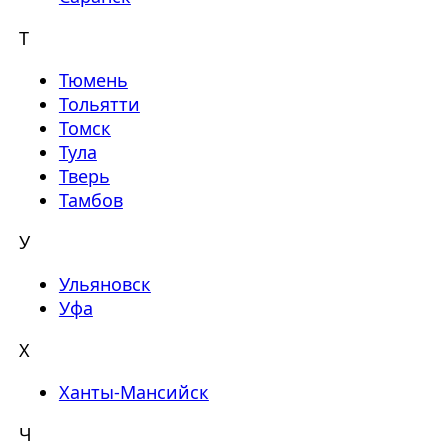
Т
Тюмень
Тольятти
Томск
Тула
Тверь
Тамбов
У
Ульяновск
Уфа
Х
Ханты-Мансийск
Ч