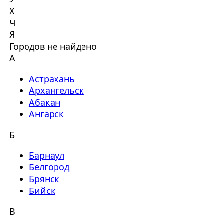
Х
Ч
Я
Городов не найдено
А
Астрахань
Архангельск
Абакан
Ангарск
Б
Барнаул
Белгород
Брянск
Бийск
В