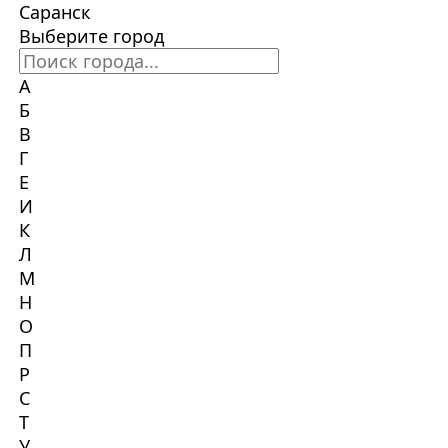
Саранск
Выберите город
А
Б
В
Г
Е
И
К
Л
М
Н
О
П
Р
С
Т
У