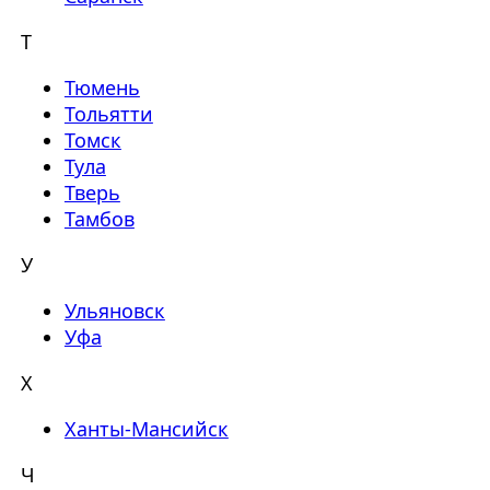
Т
Тюмень
Тольятти
Томск
Тула
Тверь
Тамбов
У
Ульяновск
Уфа
Х
Ханты-Мансийск
Ч