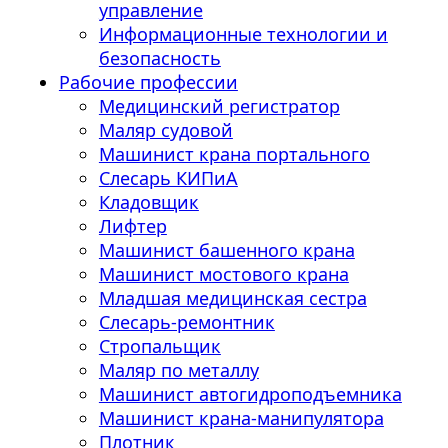
управление
Информационные технологии и
безопасность
Рабочие профессии
Медицинский регистратор
Маляр судовой
Машинист крана портального
Слесарь КИПиА
Кладовщик
Лифтер
Машинист башенного крана
Машинист мостового крана
Младшая медицинская сестра
Слесарь-ремонтник
Стропальщик
Маляр по металлу
Машинист автогидроподъемника
Машинист крана-манипулятора
Плотник