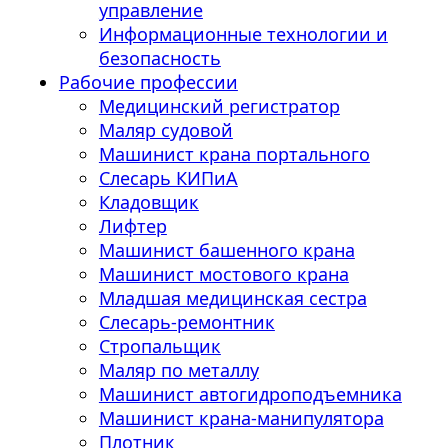
управление
Информационные технологии и
безопасность
Рабочие профессии
Медицинский регистратор
Маляр судовой
Машинист крана портального
Слесарь КИПиА
Кладовщик
Лифтер
Машинист башенного крана
Машинист мостового крана
Младшая медицинская сестра
Слесарь-ремонтник
Стропальщик
Маляр по металлу
Машинист автогидроподъемника
Машинист крана-манипулятора
Плотник