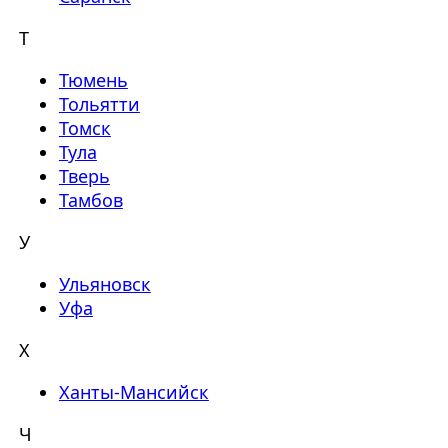
Т
Тюмень
Тольятти
Томск
Тула
Тверь
Тамбов
У
Ульяновск
Уфа
Х
Ханты-Мансийск
Ч