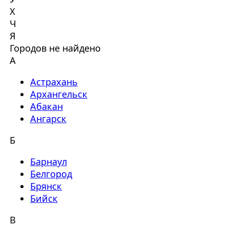
Х
Ч
Я
Городов не найдено
А
Астрахань
Архангельск
Абакан
Ангарск
Б
Барнаул
Белгород
Брянск
Бийск
В