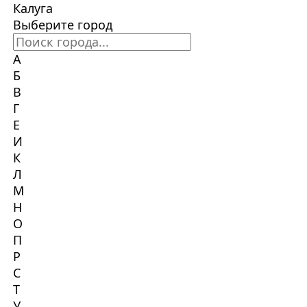
Калуга
Выберите город
А
Б
В
Г
Е
И
К
Л
М
Н
О
П
Р
С
Т
У