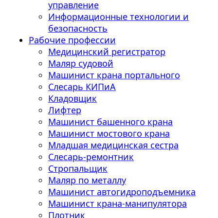
управление
Информационные технологии и
безопасность
Рабочие профессии
Медицинский регистратор
Маляр судовой
Машинист крана портального
Слесарь КИПиА
Кладовщик
Лифтер
Машинист башенного крана
Машинист мостового крана
Младшая медицинская сестра
Слесарь-ремонтник
Стропальщик
Маляр по металлу
Машинист автогидроподъемника
Машинист крана-манипулятора
Плотник