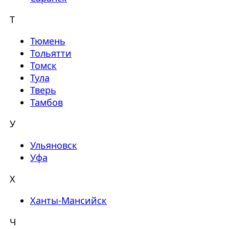
Т
Тюмень
Тольятти
Томск
Тула
Тверь
Тамбов
У
Ульяновск
Уфа
Х
Ханты-Мансийск
Ч