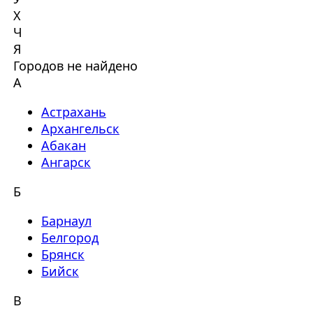
Х
Ч
Я
Городов не найдено
А
Астрахань
Архангельск
Абакан
Ангарск
Б
Барнаул
Белгород
Брянск
Бийск
В