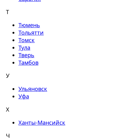
Т
Тюмень
Тольятти
Томск
Тула
Тверь
Тамбов
У
Ульяновск
Уфа
Х
Ханты-Мансийск
Ч