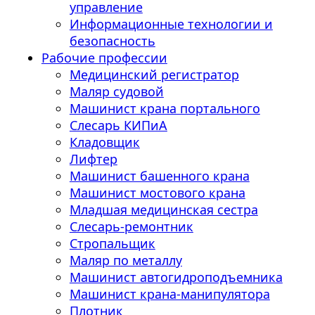
управление
Информационные технологии и
безопасность
Рабочие профессии
Медицинский регистратор
Маляр судовой
Машинист крана портального
Слесарь КИПиА
Кладовщик
Лифтер
Машинист башенного крана
Машинист мостового крана
Младшая медицинская сестра
Слесарь-ремонтник
Стропальщик
Маляр по металлу
Машинист автогидроподъемника
Машинист крана-манипулятора
Плотник