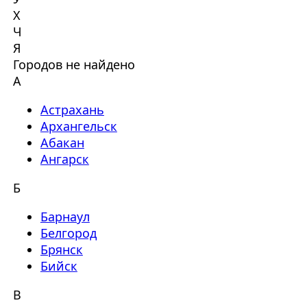
Х
Ч
Я
Городов не найдено
А
Астрахань
Архангельск
Абакан
Ангарск
Б
Барнаул
Белгород
Брянск
Бийск
В