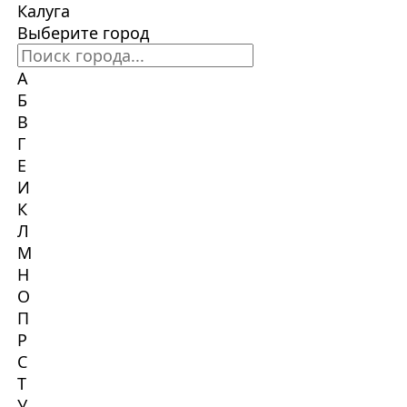
Калуга
Выберите город
А
Б
В
Г
Е
И
К
Л
М
Н
О
П
Р
С
Т
У