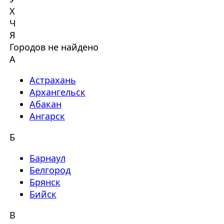
Х
Ч
Я
Городов не найдено
А
Астрахань
Архангельск
Абакан
Ангарск
Б
Барнаул
Белгород
Брянск
Бийск
В