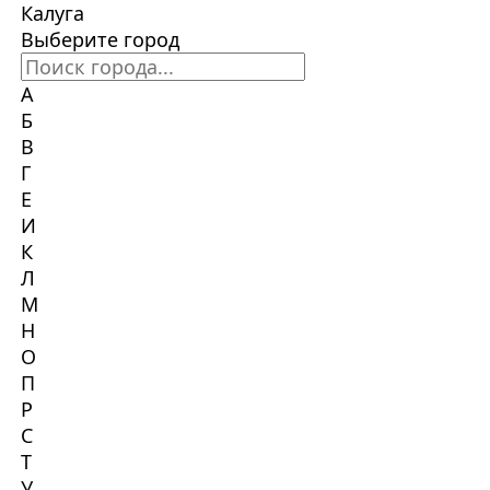
Калуга
Выберите город
А
Б
В
Г
Е
И
К
Л
М
Н
О
П
Р
С
Т
У