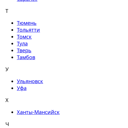
Т
Тюмень
Тольятти
Томск
Тула
Тверь
Тамбов
У
Ульяновск
Уфа
Х
Ханты-Мансийск
Ч