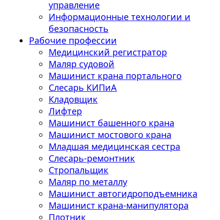
управление
Информационные технологии и
безопасность
Рабочие профессии
Медицинский регистратор
Маляр судовой
Машинист крана портального
Слесарь КИПиА
Кладовщик
Лифтер
Машинист башенного крана
Машинист мостового крана
Младшая медицинская сестра
Слесарь-ремонтник
Стропальщик
Маляр по металлу
Машинист автогидроподъемника
Машинист крана-манипулятора
Плотник