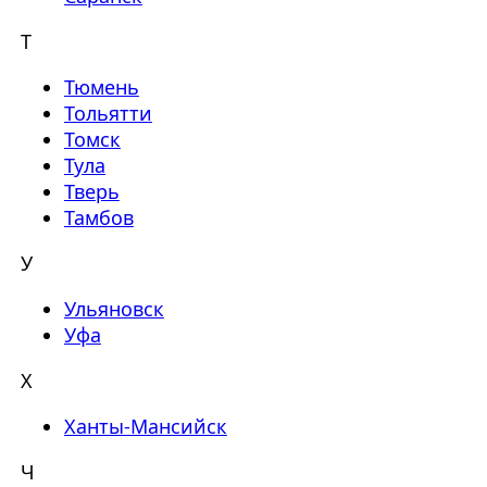
Т
Тюмень
Тольятти
Томск
Тула
Тверь
Тамбов
У
Ульяновск
Уфа
Х
Ханты-Мансийск
Ч