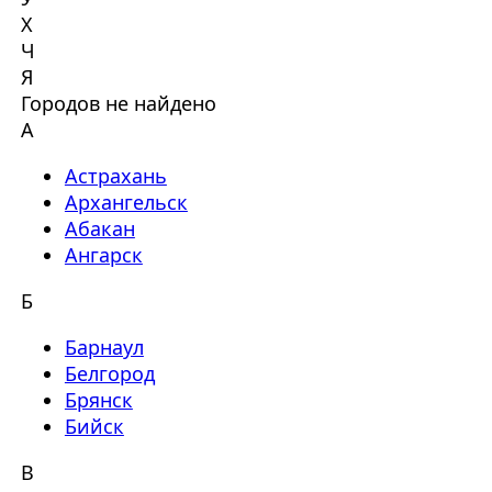
Х
Ч
Я
Городов не найдено
А
Астрахань
Архангельск
Абакан
Ангарск
Б
Барнаул
Белгород
Брянск
Бийск
В