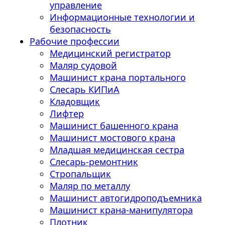
управление
Информационные технологии и
безопасность
Рабочие профессии
Медицинский регистратор
Маляр судовой
Машинист крана портального
Слесарь КИПиА
Кладовщик
Лифтер
Машинист башенного крана
Машинист мостового крана
Младшая медицинская сестра
Слесарь-ремонтник
Стропальщик
Маляр по металлу
Машинист автогидроподъемника
Машинист крана-манипулятора
Плотник