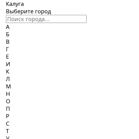
Калуга
Выберите город
А
Б
В
Г
Е
И
К
Л
М
Н
О
П
Р
С
Т
У