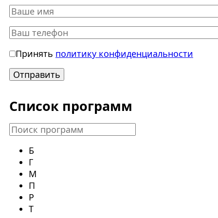
Принять
политику конфиденциальности
Список программ
Б
Г
М
П
Р
Т